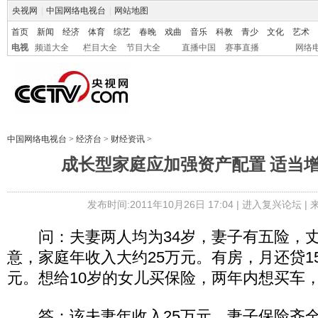
央视网
|
中国网络电视台
|
网站地图
首页
新闻
经济
体育
综艺
春晚
戏曲
音乐
科教
青少
文化
艺术
电视
频道大全
栏目大全
节目大全
直播中国
赛事直播
网络
中国网络电视台
>
经济台
>
财经资讯
>
成长型家庭应加强资产配置 适当
发布时间:2011年10月26日 17:04 |
进入复兴论坛
|
问：夫妻两人均为34岁，妻子有五险，丈
意，家庭年收入大约25万元。有房，月还贷15
元。想给10岁的女儿买保险，两年内想买车
答：该夫妻年收入25万元，妻子保险齐全