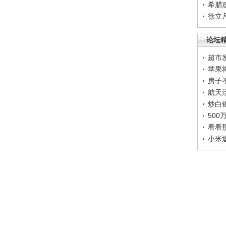
希腊
徐立
论坛
超市
苹果
房子
航天
炒白
50
看看
小米