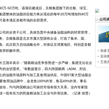
万-50万吨。该项目建成后，京粮集团旗下的古船、绿宝、
集团整体的油脂供应能力将从现在的每年20万吨增加到40万
公司
可基本满足首都市场的全部需求。
司的全资子公司，具体负责中央储备油脂油料的经营管理，
务。京粮集团是北京市属大型国有企业，打造了集米、面、
条。此次双方启动战略合作，对保证京津冀地区、特别是首都
发挥积极作用。
加多
后谷
王老
王国丰表示：“随着粮油竞争形势进一步严峻，集团无论在企
升的迫切需求。”有数据显示，四大跨国粮商（ADM、邦吉、
上的油脂市场原料与加工及食用油供应。中国97家大型油脂企
要食用油品牌中，金龙鱼100%外资，鲁花49%外资。事实
波动，均与跨国粮油公司操控市场有很大关系。业内专家指
植一批有实力的民族粮油加工企业与外资抗衡。（记者 徐慧）