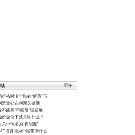
解读
更多
品价格时涨时跌有“解药”吗
制造业处在创新关键期
业不能靠“不回复”谋发展
油价金价下跌意味什么？
公关中传递的“负能量”
IMF增资能为中国带来什么