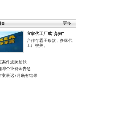
调查
更多
宜家代工厂成“弃妇”
合作存霸王条款，多家代
工厂被关。
宝案件波澜起伏
咖啡企业资金告急
吉案最迟7月底有结果