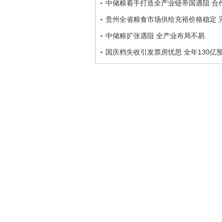
中储粮着手打造全产业链帝国遇阻 合
贵州全省粮食市场供给充裕价格稳定 
中储粮扩张遇阻 全产业布局不易
国庆档失收引发票房忧思 全年130亿