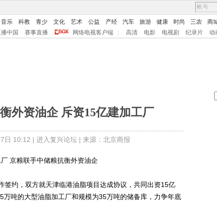
音乐
科教
青少
文化
艺术
公益
产经
汽车
旅游
健康
时尚
三农
商
直播中国
赛事直播
网络电视客户端
|
高清
电影
电视剧
纪录片
动
衡外资油企 斥资15亿建加工厂
日 10:12 |
进入复兴论坛
| 来源：北京商报
厂 京粮联手中储粮抗衡外资油企
签约，双方就天津临港油脂项目达成协议，共同出资15亿
45万吨的大型油脂加工厂和规模为35万吨的储备库，力争年底