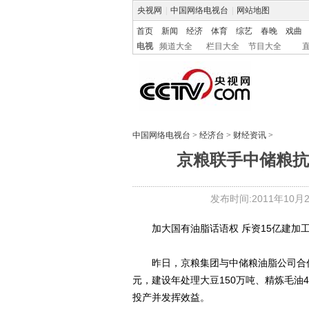
央视网
|
中国网络电视台
|
网站地图
首页
新闻
经济
体育
综艺
春晚
戏曲
电视
频道大全
栏目大全
节目大全
中国网络电视台
>
经济台
>
财经资讯
>
京粮联手中储粮抗
发布时间:2011年10月27
加大国有油脂话语权 斥资15亿建加工
昨日，京粮集团与中储粮油脂公司合作
元，建设年处理大豆150万吨、精炼毛油
投产并发挥效益。