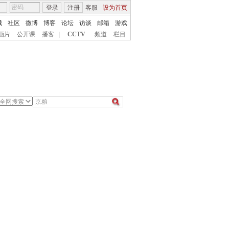
登录
注册
客服
设为首页
城
社区
微博
博客
论坛
访谈
邮箱
游戏
画片
公开课
播客
|
CCTV
频道
栏目