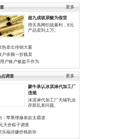
调查
更多
超九成玻尿酸为假货
用关系网织就暴利，8元
产品卖到上万。
素热牵出传销大案
账户余额一折贱卖
店用户账户被盗不作为
热点调查
更多
蒙牛承认冰淇淋代加工厂
违规
冰淇淋代加工厂天辅乳业
存脏乱差问题。
协：苹果维修条款太霸道
0元天价粽子调查
家乐福涉嫌价格欺诈