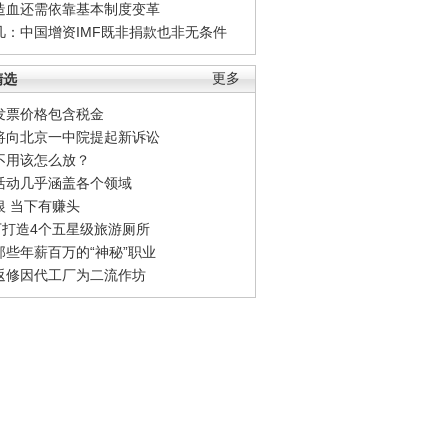
造血还需依靠基本制度变革
凡：中国增资IMF既非捐款也非无条件
精选
更多
发票价格包含税金
将向北京一中院提起新诉讼
不用该怎么放？
活动几乎涵盖各个领域
银 当下有赚头
0万打造4个五星级旅游厕所
那些年薪百万的“神秘”职业
返修因代工厂为二流作坊