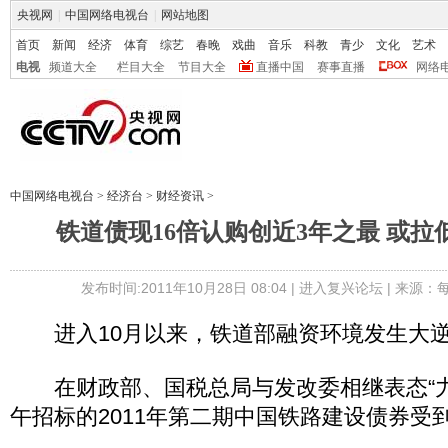
央视网
|
中国网络电视台
|
网站地图
首页
新闻
经济
体育
综艺
春晚
戏曲
音乐
科教
青少
文化
艺术
电视
频道大全
栏目大全
节目大全
直播中国
赛事直播
网络
中国网络电视台
>
经济台
>
财经资讯
>
铁道债现16倍认购创近3年之最 或
发布时间:2011年10月28日 08:04 |
进入复兴论坛
| 来源：
进入10月以来，铁道部融资环境发生大
在财政部、国税总局与发改委相继表态“力挺
午招标的2011年第二期中国铁路建设债券受