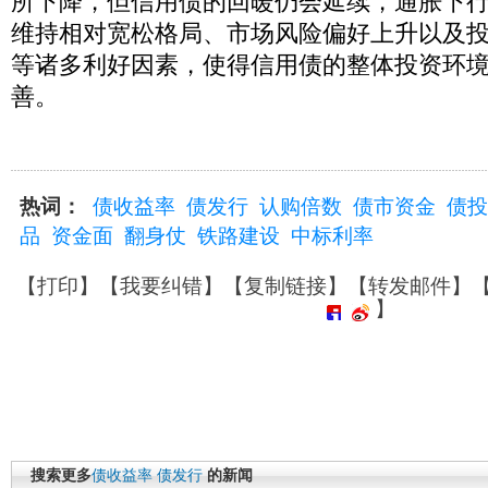
所下降，但信用债的回暖仍会延续，通胀下
维持相对宽松格局、市场风险偏好上升以及
等诸多利好因素，使得信用债的整体投资环境
善。
热词：
债收益率
债发行
认购倍数
债市资金
债投
品
资金面
翻身仗
铁路建设
中标利率
【
打印
】【
我要纠错
】【
复制链接
】【
转发邮件
】
】
搜索更多
债收益率
债发行
的新闻