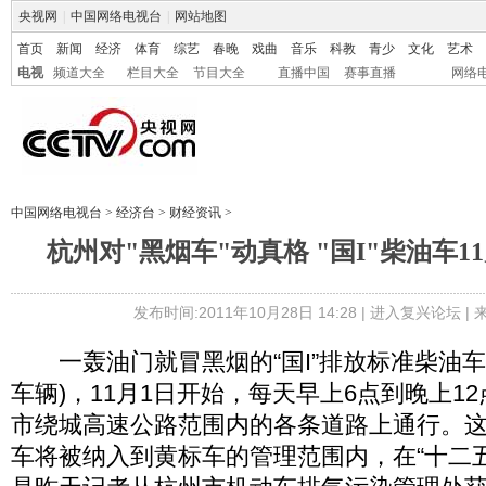
央视网
|
中国网络电视台
|
网站地图
首页
新闻
经济
体育
综艺
春晚
戏曲
音乐
科教
青少
文化
艺术
电视
频道大全
栏目大全
节目大全
直播中国
赛事直播
网络
中国网络电视台
>
经济台
>
财经资讯
>
杭州对"黑烟车"动真格 "国I"柴油车
发布时间:2011年10月28日 14:28 |
进入复兴论坛
|
一轰油门就冒黑烟的“国I”排放标准柴油车
车辆)，11月1日开始，每天早上6点到晚上1
市绕城高速公路范围内的各条道路上通行。这些
车将被纳入到黄标车的管理范围内，在“十二