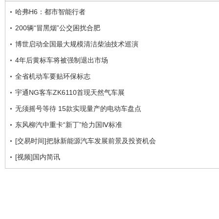
哈弗H6：都市智能行者
200辆“冒黑烟”公交困扰合肥
博世启动全国最大规模清洁柴油技术巡演
4年后黄标车将被强制退出市场
全省机动车要贴环保标志
宇通NG客车ZK6110首现天然气车展
无须摇号等待 15款实现量产的电动车盘点
东风柳汽中重卡“新丁”给力国Ⅳ标准
[交易时间]把脉新能源汽车发展前景及投资机会
[视频]国内简讯