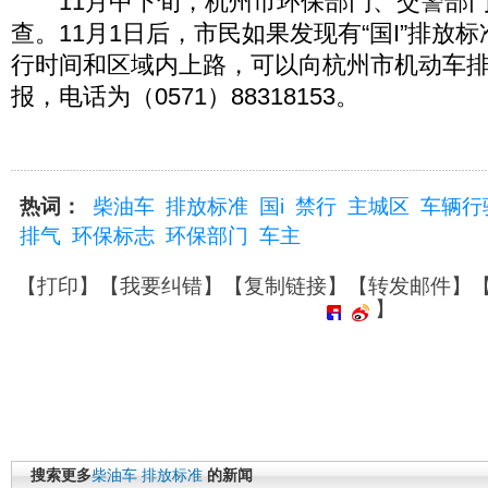
11月中下旬，杭州市环保部门、交警部门
查。11月1日后，市民如果发现有“国I”排放
行时间和区域内上路，可以向杭州市机动车
报，电话为（0571）88318153。
热词：
柴油车
排放标准
国i
禁行
主城区
车辆行
排气
环保标志
环保部门
车主
【
打印
】【
我要纠错
】【
复制链接
】【
转发邮件
】
】
搜索更多
柴油车
排放标准
的新闻