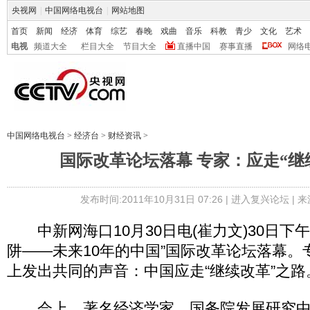
央视网
|
中国网络电视台
|
网站地图
首页
新闻
经济
体育
综艺
春晚
戏曲
音乐
科教
青少
文化
艺术
电视
频道大全
栏目大全
节目大全
直播中国
赛事直播
网络
中国网络电视台
>
经济台
>
财经资讯
>
国际改革论坛落幕 专家：应走“继
发布时间:2011年10月31日 07:26 |
进入复兴论坛
| 
中新网海口10月30日电(崔力文)30日下
阱——未来10年的中国”国际改革论坛落幕。
上发出共同的声音：中国应走“继续改革”之路
会上，著名经济学家、国务院发展研究中