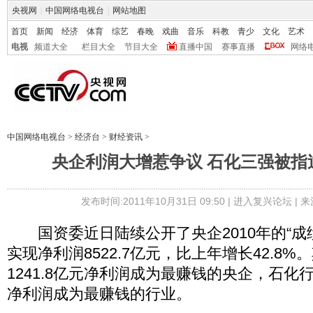
央视网
|
中国网络电视台
|
网站地图
首页
新闻
经济
体育
综艺
春晚
戏曲
音乐
科教
青少
文化
艺术
电视
频道大全
栏目大全
节目大全
直播中国
赛事直播
网络
中国网络电视台
>
经济台
>
财经资讯
>
央企利润大增惹争议 石化三强被指
发布时间:2011年10月31日 09:50 |
进入复兴论坛
| 
国资委近日陆续公开了央企2010年的“成绩
实现净利润8522.7亿元，比上年增长42.8
1241.8亿元净利润成为最赚钱的央企，石化行业
净利润成为最赚钱的行业。