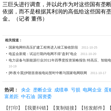
三巨头进行调查，并以此作为对这些国有垄
依据，而不是根据其利润的高低给这些国有
金。（记者 董伟）
相关报道：
国家电网特高压扩建工程将进入竣工验收阶段
2011-10-25
电监会新规：试运行期内电网不得“盘剥”电企
2011-10-20
电力设备与新能源行业2011年四季度投资策略报告:特高压、智能
10-19
[昨夜今晨]伊朗首座核电站暂时中断与国家电网联网
2011-10-17
热词：
央企
垄断企业
成绩单
亏损
电网企业
蛋
富差距
中石油
国资委
【
打印
】【
我要纠错
】【
复制链接
】【
转发邮件
】