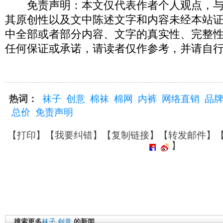
免责声明：本文仅代表作者个人观点，与
其原创性以及文中陈述文字和内容未经本站
中全部或者部分内容、文字的真实性、完整
任何保证或承诺，请读者仅作参考，并请自
热词：
袜子
创意
棉袜
棉网
内裤
网络直销
品
总价
免责声明
【
打印
】【
我要纠错
】【
复制链接
】【
转发邮件
】
】
搜索更多
袜子
创意
的新闻