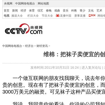
央视网
|
中国网络电视台
|
网站地图
首页
新闻
经济
体育
综艺
春晚
戏曲
音乐
科教
青少
文化
艺术
电视
频道大全
栏目大全
节目大全
直播中国
赛事直播
网络
中国网络电视台
>
经济台
>
财经资讯
>
维棉：把袜子卖便宜的
发布时间:2011年10月31日 16:24 |
进入复兴论坛
|
一个做互联网的朋友找我聊天，说去年你
贵的创意。现在有了把袜子卖便宜的创意，而
3000万美元的融资。可见袜子这种产品买便
我说，我同意你的看法。你说的公司我知