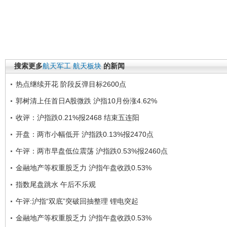
搜索更多
航天军工
航天板块
的新闻
热点继续开花 阶段反弹目标2600点
郭树清上任首日A股微跌 沪指10月份涨4.62%
收评：沪指跌0.21%报2468 结束五连阳
开盘：两市小幅低开 沪指跌0.13%报2470点
午评：两市早盘低位震荡 沪指跌0.53%报2460点
金融地产等权重股乏力 沪指午盘收跌0.53%
指数尾盘跳水 午后不乐观
午评:沪指“双底”突破回抽整理 锂电突起
金融地产等权重股乏力 沪指午盘收跌0.53%