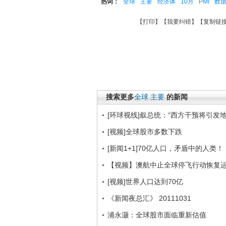
热词：
全球
主要
经济体
10月
PMI
数
【
打印
】【
我要纠错
】【
复制链
搜索更多
全球
主要
的新闻
[环球视线]叙总统：“西方干预将引发地震
[视频]全球股市多数下跌
[新闻1+1]70亿人口，矛盾中的人类！（
【视频】澳航中止全球停飞行动恢复
[视频]世界人口达到70亿
《新闻夜总汇》 20111031
浦永灏：全球股市面临重新估值