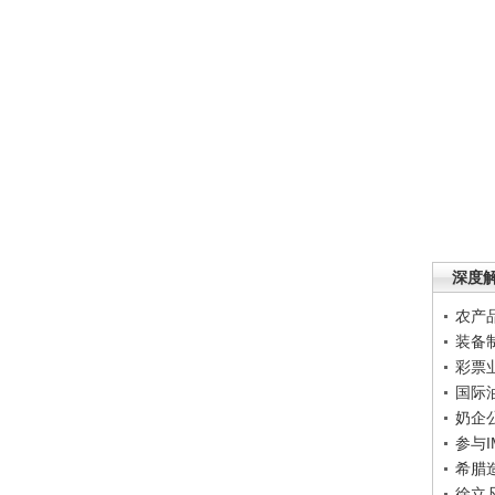
深度
农产
装备
彩票
国际
奶企
参与
希腊
徐立