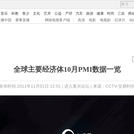
音乐
科教
青少
文化
艺术
公益
产经
汽车
旅游
健康
时尚
三农
商
直播中国
赛事直播
网络电视客户端
|
高清
电影
电视剧
纪录片
动
全球主要经济体10月PMI数据一览
发布时间:2011年11月01日 12:01 |
进入复兴论坛
| 来源：CCTV-交易时