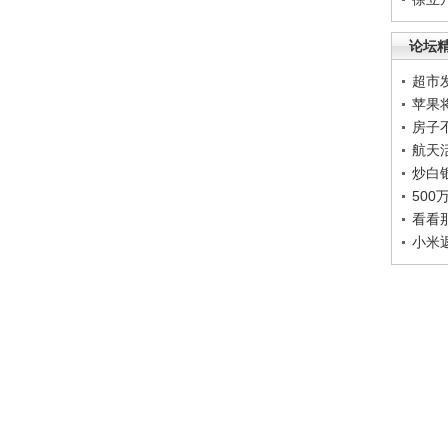
论坛
超市
苹果
房子
航天
炒白
50
看看
小米