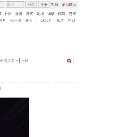
登录
注册
客服
设为首页
城
社区
微博
博客
论坛
访谈
邮箱
游戏
画片
公开课
播客
|
CCTV
频道
栏目
间