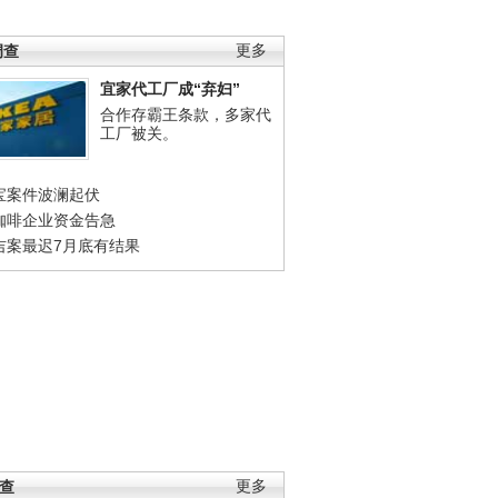
调查
更多
宜家代工厂成“弃妇”
合作存霸王条款，多家代
工厂被关。
宝案件波澜起伏
咖啡企业资金告急
吉案最迟7月底有结果
调查
更多