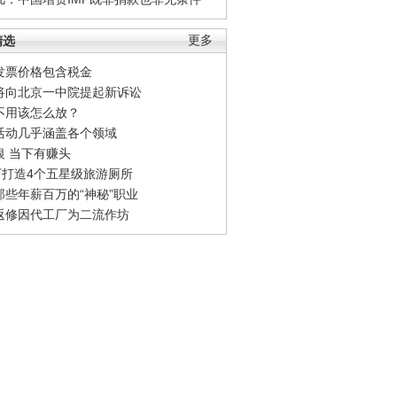
精选
更多
发票价格包含税金
将向北京一中院提起新诉讼
不用该怎么放？
活动几乎涵盖各个领域
银 当下有赚头
0万打造4个五星级旅游厕所
那些年薪百万的“神秘”职业
返修因代工厂为二流作坊