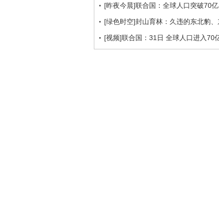
[昨夜今晨]联合国：全球人口突破70亿
[绿色时空]封山育林：久违的东北豹、东
[视频]联合国：31日 全球人口进入70