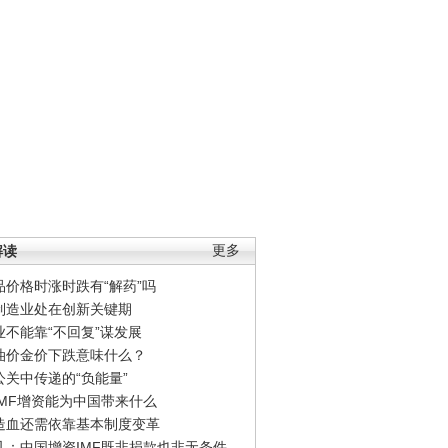
解读
更多
品价格时涨时跌有“解药”吗
制造业处在创新关键期
业不能靠“不回复”谋发展
油价金价下跌意味什么？
公关中传递的“负能量”
IMF增资能为中国带来什么
造血还需依靠基本制度变革
凡：中国增资IMF既非捐款也非无条件