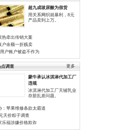
超九成玻尿酸为假货
用关系网织就暴利，8元
产品卖到上万。
素热牵出传销大案
账户余额一折贱卖
店用户账户被盗不作为
热点调查
更多
蒙牛承认冰淇淋代加工厂
违规
冰淇淋代加工厂天辅乳业
存脏乱差问题。
协：苹果维修条款太霸道
0元天价粽子调查
家乐福涉嫌价格欺诈