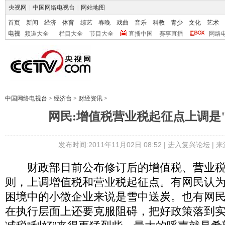
央视网
|
中国网络电视台
|
网站地图
首页
新闻
经济
体育
综艺
春晚
戏曲
音乐
科教
青少
文化
艺术
电视
频道大全
栏目大全
节目大全
直播中国
赛事直播
网络
中国网络电视台
>
经济台
>
财经资讯
>
网民:增值税营业税起征点上调是
发布时间:2011年11月02日 08:52 |
进入复兴论坛
| 
财政部日前公布修订后的增值税、营业税
则，上调增值税和营业税起征点。有网民认
困境中的小微企业来说是雪中送炭。也有网
在执行层面上还要克服阻碍，把好政策落到