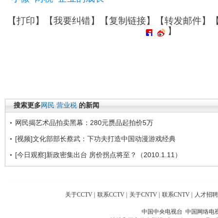
【
打印
】【
我要纠错
】【
复制链接
】【
转发邮件
】
】
搜索更多
网民
营业税
的新闻
网民揭艺术品拍卖黑幕：280元赝品起拍价5万
[视频]文化部部长蔡武：下功夫打造中国动漫游戏经典
[今日观察]新政密集出台 房价拐点将至？（2010.1.11）
关于CCTV
|
联系CCTV
|
关于CNTV
|
联系CNTV
|
人才招聘
中国中央电视台 中国网络电