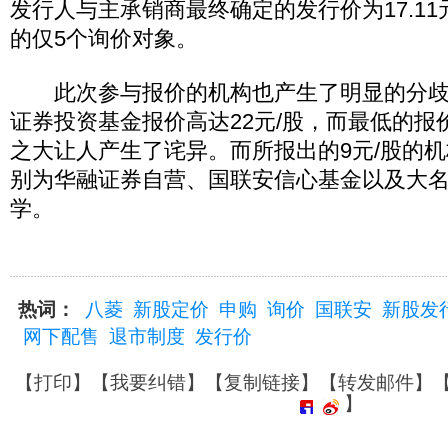
发行人与主承销商最终确定的发行价为17.1
的仅5个询价对象。
此次参与报价的机构也产生了明显的分歧
证券投资基金报价高达22元/股，而最低的报
之大让人产生了诧异。而所报出的9元/股的
别为华融证券自营、国联安信心基金以及大
学。
热词：
八菱
新股定价
申购
询价
国联安
新股发
网下配售
退市制度
发行价
【
打印
】【
我要纠错
】【
复制链接
】【
转发邮件
】
】