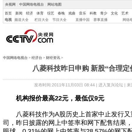
央视网
|
中国网络电视台
|
网站地图
首页
新闻
经济
体育
综艺
春晚
戏曲
音乐
科教
青少
文化
艺术
电视
频道大全
栏目大全
节目大全
直播中国
赛事直播
网络
中国网络电视台
>
经济台
>
财经资讯
>
八菱科技昨日申购 新股“合理定
发布时间:2011年11月03日 08:44 |
进入复兴论坛
| 
机构报价最高22元，最低仅9元
八菱科技作为A股历史上首家中止发行又
司，昨日披露的网上中签率和网下配售结果
眼球。0.31%的网上中签率与28.57%的网