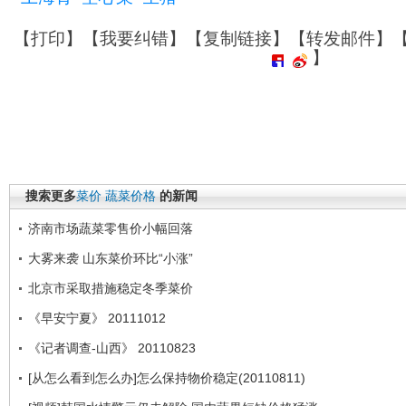
【
打印
】【
我要纠错
】【
复制链接
】【
转发邮件
】
】
搜索更多
菜价
蔬菜价格
的新闻
济南市场蔬菜零售价小幅回落
大雾来袭 山东菜价环比“小涨”
北京市采取措施稳定冬季菜价
《早安宁夏》 20111012
《记者调查-山西》 20110823
[从怎么看到怎么办]怎么保持物价稳定(20110811)