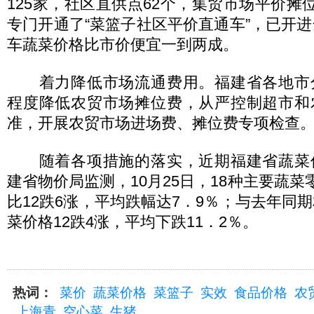
125家，社区直供点62个，集贸市场平价摊位
专门开通了“菜篮子社区平价直通车”，已开进
车蔬菜价格比市价便宜一到两成。
着力降低市场流通费用。福建省各地市
程度降低农贸市场摊位费，从严控制超市和
准，开展农贸市场进场费、摊位费专项检查
随着各项措施的落实，近期福建省蔬菜
建省物价局监测，10月25日，18种主要蔬菜
比12跌6涨，平均跌幅达7．9％；与去年同期
菜价格12跌4涨，平均下跌11．2％。
热词：
菜价
蔬菜价格
菜篮子
实效
食品价格
农
上海青
空心菜
生猪