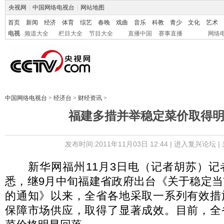
央视网
|
中国网络电视台
|
网站地图
首页
新闻
经济
体育
综艺
春晚
戏曲
音乐
科教
青少
文化
艺术
电视
频道大全
栏目大全
节目大全
直播中国
赛事直播
网络
中国网络电视台
>
经济台
>
财经资讯
>
福建多措并举稳定菜价取得
发布时间:2011年11月03日 12:44 |
进入复兴论坛
|
新华网福州11月3日电（记者胡苏）记
悉，继9月中旬福建省政府出台《关于稳定
的通知》以来，全省各地采取一系列有效措
保障市场供应，取得了显著成效。目前，全