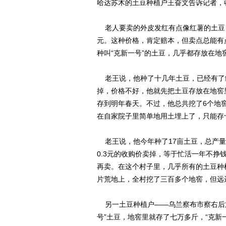
哈达苏木的土豆种植户王奋文告诉记者，
老人要卖的外皮发红有点像红薯的土豆，
元。这种价格，肯定赔本，但卖点总能有
种叫“克新一号”的土豆，几乎都存放在地
老王说，他种了十几年土豆，已经有了
掉，价格不好，他就先把土豆存放在地窖
存到明年春天。不过，他总共挖了6个地
在自家院子里简单地用土埋上了，只能存
老王说，他今年种了17亩土豆，总产量
0.3元的收购价卖掉，等于忙活一年不
再卖。在这个村子里，几乎所有的土豆种
片荒地上，全村挖了三百多个地窖，但远
另一土豆种植户——乌兰察布市察右后旗
号”土豆，地窖里就存了七万多斤，“克新一号”