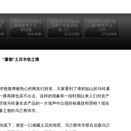
防治
[经济半小时]聚焦
[经济半小时]移动
[经济半小时]“淘
霾
文化改革之七：
互联：创新的商
金”体育产业
寻找撬...
机（2...
（201...
2秒
26分40秒
22分20秒
27分08秒
“薯都”土豆丰收之痛
求救微博被热心的网友们转发，大家看到了堆积如山的马铃薯
一降再降也卖不出去。这样的现象和一段时期以来人们对农产
导致马铃薯在农产品的一片涨声中出现价格暴跌和滞销？现在
薯之都的乌兰察布市。
的底下，便是一口储藏土豆的地窖。乌兰察布市察右后旗乌兰