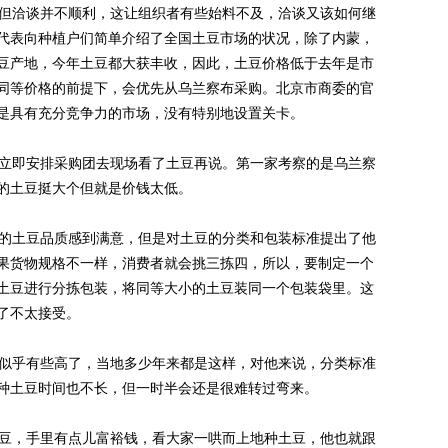
但洽谈并不顺利，这让组织者有些始料不及，洽谈又该如何继
代表向种植户们简单介绍了全国土豆市场的状况，除了内蒙，
豆产地，今年土豆都大获丰收，因此，土豆价格低于去年是市
同等价格的前提下，会优先从乌兰察布采购。北京市商委的官
是具有充分竞争力的市场，没有特别地设置关卡。
立即安排采购团去现场看了土豆再说。第一家考察的是乌兰察
的土豆挺大个但就是价钱太低。
的土豆品质感到满意，但是对土豆的分类和包装标准提出了他
果货物规格不一样，消费者就会挑三拣四，所以，要制定一个
土豆进行分拣包装，将同等大小的土豆装同一个包装袋里。这
了不太接受。
似乎有些高了，当地多少年来都是这样，对他来说，分类标准
种土豆时间也不长，但一时半会还是很难转过弯来。
豆，手里有点儿富裕钱，看大家一哄而上地种土豆，他也就跟