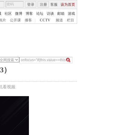
登录
注册
客服
设为首页
城
社区
微博
博客
论坛
访谈
邮箱
游戏
画片
公开课
播客
|
CCTV
频道
栏目
3）
机看视频