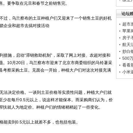
售。要争取在元旦和春节之前销售完。
论坛
不过，乌兰察布的土豆种植户们又迎来了一个销售土豆的好机
超市
连锁企业和超市去搞对接活动
苹果
房子
航天
炒白
措施，启动“滞销救助机制”，采取了网上对接、农超对接和
50
题。10月20日，乌兰察布市迎来了北京市商委组织的马铃薯采
看看
县考察采购土豆。见面会一开始，种植大户们对这次对接充满
小米
无法决定价格。一谈到土豆价格等实质性问题，种植大户们就
至少在每斤0.5元以上，说这样才能保本。而采购商们认为，价
帮扶就人为地定价。种植户们的情绪稍稍起了一些变化。
能卖到0.5元以上就差不多，也包括包装。