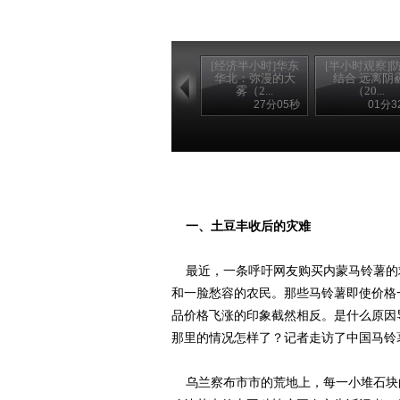
[经济半小时]华东
[半小时观察]
华北：弥漫的大
结合 远离阴
雾（2...
（20...
27分05秒
01分3
一、土豆丰收后的灾难
最近，一条呼吁网友购买内蒙马铃薯的
和一脸愁容的农民。那些马铃薯即使价格
品价格飞涨的印象截然相反。是什么原因
那里的情况怎样了？记者走访了中国马铃
乌兰察布市市的荒地上，每一小堆石块