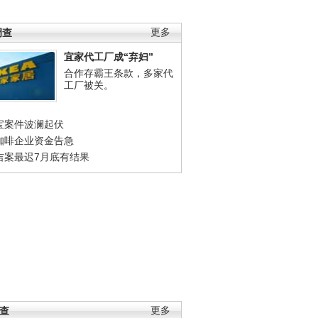
调查
更多
宜家代工厂成“弃妇”
合作存霸王条款，多家代
工厂被关。
宝案件波澜起伏
咖啡企业资金告急
吉案最迟7月底有结果
调查
更多