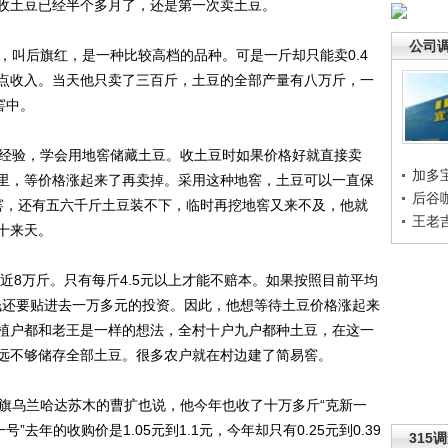
收土豆已经半个多月了，还是第一次卖土豆。
公司
叫后旗红，是一种比较高档的品种。可是一斤却只能卖0.4
点收入。当天他只卖了三百斤，土豆的全部产量有八万斤，一
窖中。
经验，学会用地窖储藏土豆。收土豆时如果价格好就直接卖
加多
里，等价格涨起来了再卖掉。采用这种地窖，土豆可以一直保
后谷
窖，还有五六千斤土豆装不下，临时再挖地窖又来不及，他就
王老
十来天。
近8万斤。只有每斤4.5元以上才能不赔本。如果按照目前平均
挣钱还要贴进去一万多元的投资。因此，他想等待土豆价格涨起来
植户都和老王是一样的想法，全村十户九户都种土豆，在这一
远不够储存全部土豆。很多农户就在村边建了简易窖。
乌兰哈达苏木的曹扩也说，他今年也收了十万多斤“克新一
去年的收购价是1.05元到1.1元，今年却只有0.25元到0.39
315