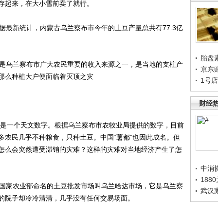
存起来，在大小雪前卖了就行。
最新统计，内蒙古乌兰察布市今年的土豆产量总共有77.3亿
胎盘
是乌兰察布市广大农民重要的收入来源之一，是当地的支柱产
京东
，那么种植大户便面临着灭顶之灾
1号
财经
是一个天文数字。根据乌兰察布市农牧业局提供的数字，目前
多农民几乎不种粮食，只种土豆。中国“薯都”也因此成名。但
怎么会突然遭受滞销的灾难？这样的灾难对当地经济产生了怎
中消
188
国家农业部命名的土豆批发市场叫乌兰哈达市场，它是乌兰察
武汉
的院子却冷冷清清，几乎没有任何交易场面。