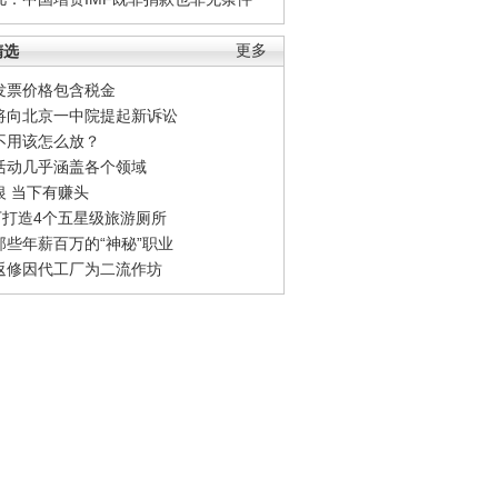
精选
更多
发票价格包含税金
将向北京一中院提起新诉讼
不用该怎么放？
活动几乎涵盖各个领域
银 当下有赚头
0万打造4个五星级旅游厕所
那些年薪百万的“神秘”职业
返修因代工厂为二流作坊