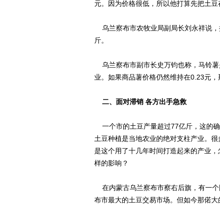
元。因为价格很低，所以他打算先把土豆
乌兰察布市农牧业局副局长刘永祥说，据
斤。
乌兰察布市副市长史万钧也称，马铃薯
业。如果商品薯价格仍然维持在0.23元
二、面对滞销 各方出手急救
一个市的土豆产量超过77亿斤，这的确
土豆种植是当地农业的绝对支柱产业。很
是这个用了十几年时间打造起来的产业，
样的影响？
在内蒙古乌兰察布市察右后旗，有一个
布市最大的土豆交易市场。但如今那偌大