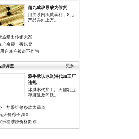
超九成玻尿酸为假货
用关系网织就暴利，8元
产品卖到上万。
素热牵出传销大案
账户余额一折贱卖
店用户账户被盗不作为
热点调查
更多
蒙牛承认冰淇淋代加工厂
违规
冰淇淋代加工厂天辅乳业
存脏乱差问题。
协：苹果维修条款太霸道
0元天价粽子调查
家乐福涉嫌价格欺诈