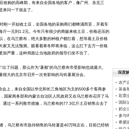
豆收购的高峰期，有来自全国各地的客户，像广州、东北三
是来问一下就走了。
时刚一开始收土豆，全国各地的采购商们都蜂涌而至，开着车
每斤一元到1.2元。今年只有很少的商贩来收土豆，价格还压的
以，在乌兰察布，绝大多数的种植户都扛着，想等着土豆价格
大家又无法预测。眼看着寒冬即将来临，这么扛下去万一价格
更加严重，这种局面让当地政府的领导们坐不住了。
”出了问题，那么作为“薯都”的乌兰察布市受影响也就最大。
深度
量很大的北京市召开一次有影响的马铃薯展洽会。
农产
洽会上，来自全国以华北和长三角地区为主的500多个客商参
装备
彩票
1日，国家商务部和内蒙古自治区人民政府又在乌兰察布召开了马
国际
通过一系列救市措施，乌兰察布的77.3亿斤土豆销售出去了
奶企
参与
希腊
，乌兰察布市急待销售的马铃薯是40万吨左右，目前已经销
徐立