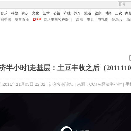
音乐
科教
青少
文化
艺术
公益
产经
汽车
旅游
健康
时尚
三农
商
直播中国
赛事直播
网络电视客户端
|
高清
电影
电视剧
纪录片
动
经济半小时]走基层：土豆丰收之后（2011110
2011年11月03日 22:32 |
进入复兴论坛
| 来源：CCTV-经济半小时 |
手