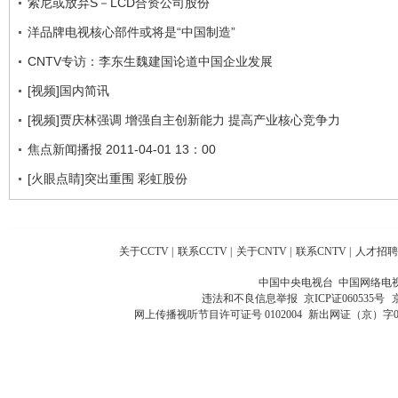
索尼或放弃S－LCD合资公司股份
洋品牌电视核心部件或将是“中国制造”
CNTV专访：李东生魏建国论道中国企业发展
[视频]国内简讯
[视频]贾庆林强调 增强自主创新能力 提高产业核心竞争力
焦点新闻播报 2011-04-01 13：00
[火眼点睛]突出重围 彩虹股份
关于CCTV
|
联系CCTV
|
关于CNTV
|
联系CNTV
|
人才招聘
中国中央电视台 中国网络电
违法和不良信息举报
京ICP证060535号
网上传播视听节目许可证号 0102004
新出网证（京）字0