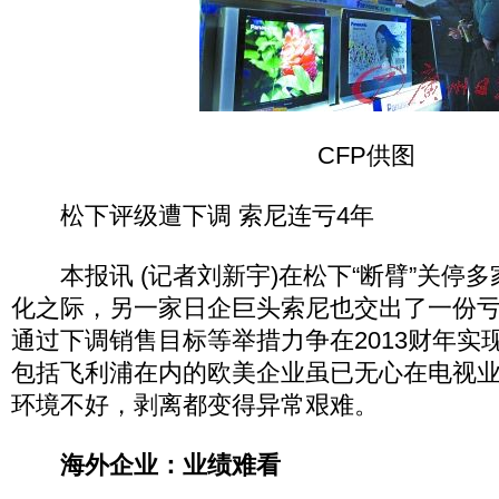
CFP供图
松下评级遭下调 索尼连亏4年
本报讯 (记者刘新宇)在松下“断臂”关停
化之际，另一家日企巨头索尼也交出了一份
通过下调销售目标等举措力争在2013财年实
包括飞利浦在内的欧美企业虽已无心在电视
环境不好，剥离都变得异常艰难。
海外企业：业绩难看