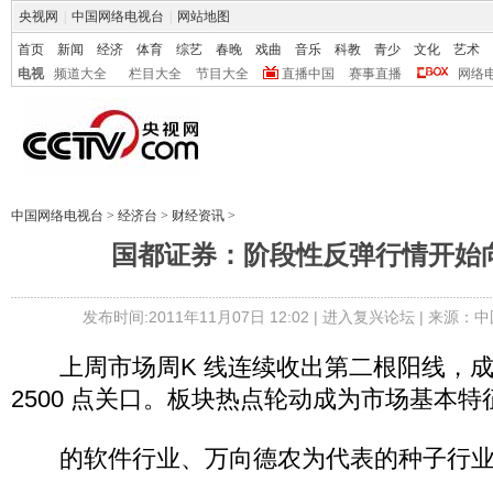
央视网
|
中国网络电视台
|
网站地图
首页
新闻
经济
体育
综艺
春晚
戏曲
音乐
科教
青少
文化
艺术
电视
频道大全
栏目大全
节目大全
直播中国
赛事直播
网络
中国网络电视台
>
经济台
>
财经资讯
>
国都证券：阶段性反弹行情开始
发布时间:2011年11月07日 12:02 |
进入复兴论坛
| 来源：中
上周市场周K 线连续收出第二根阳线，成功
2500 点关口。板块热点轮动成为市场基本
的软件行业、万向德农为代表的种子行业