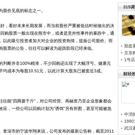
315
股价见底的标志之一。
好，看好未来长期发展，而当前股价严重被低估时候做出的决
司回购股票一般出现在熊市中，或者是意外性事件的暴跌中，通
，以此吸引投资者加大对企业的投资热情，提振公司股价。而
胎盘
购股票的公告，往往可以解读为超跌阶段已经来临。
京东
1号
断并非100%精准，不少回购还出现了大幅浮亏。健康元
平均成本为每股10.51元，以此计算大股东已被套近3成。
财经
往能“四两拨千斤”，对公司经营、再融资乃至企业形象都会
效应，一些公司以回购计划为“诱饵”另有所图，甚至可能被急
中消
188
武汉
深市的宁波华翔来说，公司发布的最新公告称，截至2011