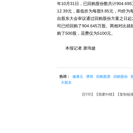
年10月31日，已回购股份数共计904.6
12.39元，最低价为每股9.85元，均价为
自股东大会审议通过回购股份方案之日起六个
司已经回购了904.645万股。两相对
购了500股，花费仅为5100元。
本报记者 唐玮婕
热词：
健康元
诱饵
回购股票
回购股份
大股东
【
打印
】【
我要纠错
】【
复制链