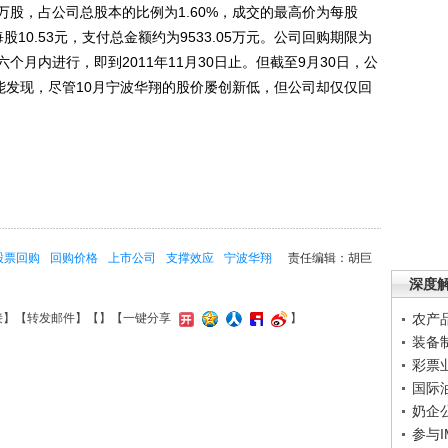
95万股，占公司总股本的比例为1.60%，成交的最高价为每股
每股10.53元，支付总金额约为9533.05万元。公司回购期限为
月内进行，即到2011年11月30日止。但截至9月30日，公
比就能发现，尽管10月宁波华翔的股价屡创新低，但公司却仅仅回
股票回购
回购价格
上市公司
支撑效应
宁波华翔
责任编辑：胡巨
深度
农产
接
】【
转发邮件
】【
】
【一键分享
】
装备
彩票
国际
奶企
参与