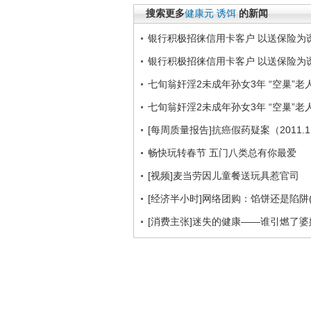
搜索更多
健康元
诱饵
的新闻
银行积极招徕信用卡客户 以送保险为
银行积极招徕信用卡客户 以送保险为
七旬翁奸淫2未成年孙女3年 “空巢”
七旬翁奸淫2未成年孙女3年 “空巢”
[每周质量报告]抗癌假药疑案（2011.1
畅快玩转春节 五门八类总有你最爱
[视频]麦当劳因儿童餐送玩具惹官司
[经济半小时]网络团购：馅饼还是陷阱(201
[消费主张]迷失的健康——谁引燃了婆媳战争