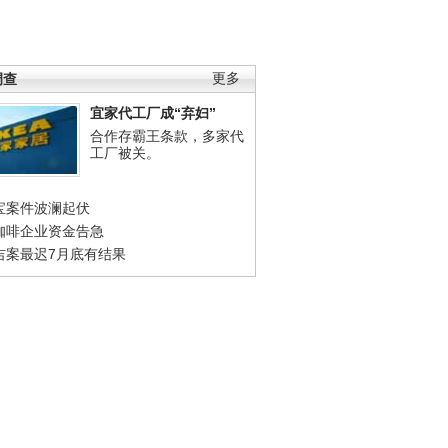
调查
更多
宜家代工厂成“弃妇”
合作存霸王条款，多家代
工厂被关。
宝案件波澜起伏
咖啡企业资金告急
吉案最迟7月底有结果