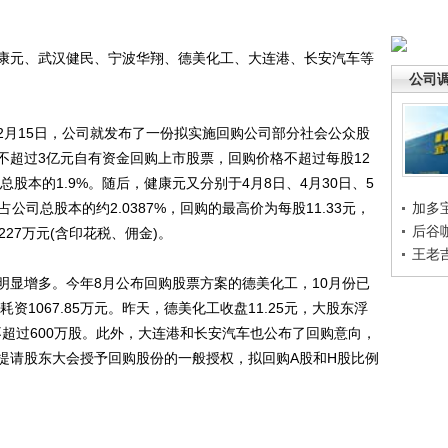
元、武汉健民、宁波华翔、德美化工、大连港、长安汽车等
公司
月15日，公司就发布了一份拟实施回购公司部分社会公众股
不超过3亿元自有资金回购上市股票，回购价格不超过每股12
总股本的1.9%。随后，健康元又分别于4月8日、4月30日、5
占公司总股本的约2.0387%，回购的最高价为每股11.33元，
加多
后谷
227万元(含印花税、佣金)。
王老
显增多。今年8月公布回购股票方案的德美化工，10月份已
耗资1067.85万元。昨天，德美化工收盘11.25元，大股东浮
超过600万股。此外，大连港和长安汽车也公布了回购意向，
提请股东大会授予回购股份的一般授权，拟回购A股和H股比例