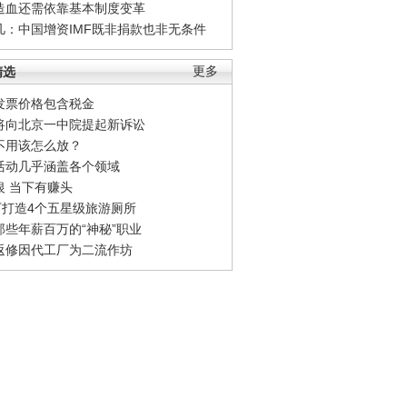
造血还需依靠基本制度变革
凡：中国增资IMF既非捐款也非无条件
精选
更多
发票价格包含税金
将向北京一中院提起新诉讼
不用该怎么放？
活动几乎涵盖各个领域
银 当下有赚头
0万打造4个五星级旅游厕所
那些年薪百万的“神秘”职业
返修因代工厂为二流作坊