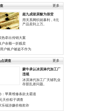
调查
更多
超九成玻尿酸为假货
用关系网织就暴利，8元
产品卖到上万。
素热牵出传销大案
账户余额一折贱卖
店用户账户被盗不作为
热点调查
更多
蒙牛承认冰淇淋代加工厂
违规
冰淇淋代加工厂天辅乳业
存脏乱差问题。
协：苹果维修条款太霸道
0元天价粽子调查
家乐福涉嫌价格欺诈