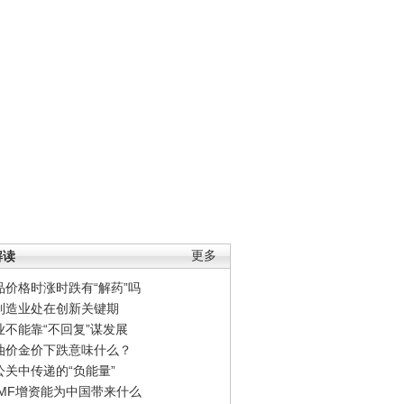
解读
更多
品价格时涨时跌有“解药”吗
制造业处在创新关键期
业不能靠“不回复”谋发展
油价金价下跌意味什么？
公关中传递的“负能量”
IMF增资能为中国带来什么