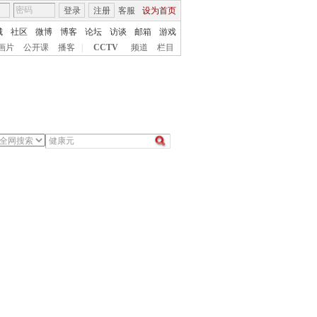
登录
注册
客服
设为首页
城
社区
微博
博客
论坛
访谈
邮箱
游戏
画片
公开课
播客
|
CCTV
频道
栏目