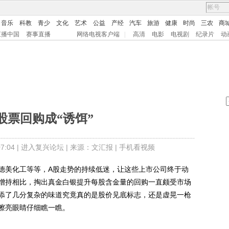
音乐
科教
青少
文化
艺术
公益
产经
汽车
旅游
健康
时尚
三农
商
直播中国
赛事直播
网络电视客户端
|
高清
电影
电视剧
纪录片
动
股票回购成“诱饵”
:04 |
进入复兴论坛
| 来源：文汇报 |
手机看视频
美化工等等，A股走势的持续低迷，让这些上市公司终于动
增持相比，掏出真金白银提升每股含金量的回购一直颇受市场
添了几分复杂的味道究竟真的是股价见底标志，还是虚晃一枪
擦亮眼睛仔细瞧一瞧。