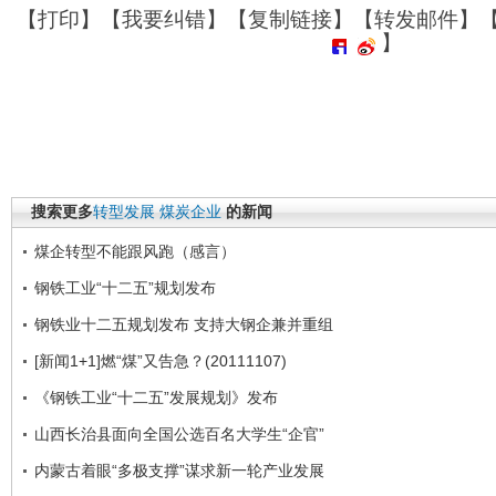
【
打印
】【
我要纠错
】【
复制链接
】【
转发邮件
】
】
搜索更多
转型发展
煤炭企业
的新闻
煤企转型不能跟风跑（感言）
钢铁工业“十二五”规划发布
钢铁业十二五规划发布 支持大钢企兼并重组
[新闻1+1]燃“煤”又告急？(20111107)
《钢铁工业“十二五”发展规划》发布
山西长治县面向全国公选百名大学生“企官”
内蒙古着眼“多极支撑”谋求新一轮产业发展