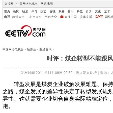
央视网
|
中国网络电视台
|
网站地图
首页
新闻
经济
体育
综艺
春晚
戏曲
音乐
科教
青少
文化
艺术
电视
频道大全
栏目大全
节目大全
直播中国
赛事直播
网络
中国网络电视台
>
经济台
>
财经资讯
>
时评：煤企转型不能跟
发布时间:2011年11月09日 09:52 |
进入复兴论坛
| 来源：
转型发展是煤炭企业破解发展难题、保持
之路，煤企发展的差异性决定了转型发展规
异性。这就需要企业切合自身实际精准定位
跑。