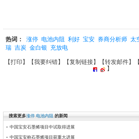
热词：
涨停
电池内阻
利好
宝安
券商分析师
太
瑞
吉炭
金白银
充放电
【
打印
】【
我要纠错
】【
复制链接
】【
转发邮件
】
】
搜索更多
涨停
电池内阻
的新闻
中国宝安石墨烯项目中试取得进展
中国宝安称石墨烯项目获重大进展