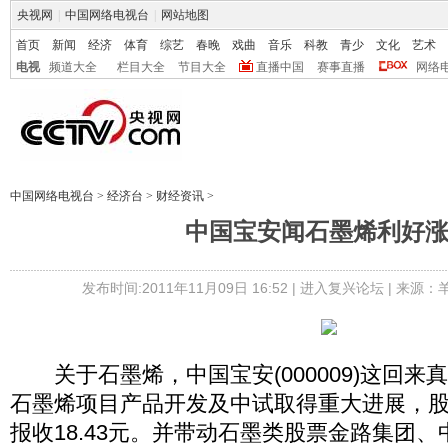
央视网
|
中国网络电视台
|
网站地图
首页
新闻
经济
体育
综艺
春晚
戏曲
音乐
科教
青少
文化
艺术
电视
频道大全
栏目大全
节目大全
直播中国
赛事直播
网络
中国网络电视台
>
经济台
>
财经资讯
>
中国宝安闻石墨烯利好
发布时间:2011年11月09日 16:52 |
进入复兴论坛
| 来源：
关于石墨烯，中国宝安(000009)这回来
石墨烯项目产品开发及中试取得重大进展，
报收18.43元。并带动石墨类股票金路集团