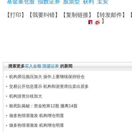
基金重仓股
指数证券
股票型
获利
宝安
【
打印
】【
我要纠错
】【
复制链接
】【
转发邮件
】
】
搜索更多
买入金额
国盛证券
的新闻
机构席位抛压加大 操作上要继续保持轻仓
交易公开信息显示 机构和游资席位卖出居多
机构游资分歧加大
敢死队揭秘：资金抢筹12股 撤离14股
做多热情渐激发 机构增仓明显
做多热情渐激发 机构增仓明显