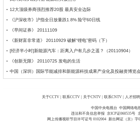
12大顶级券商强烈推荐20股 最具安全边际
《沪深收市》沪指全日放量跌1.8% 险守60日线
《早间证券》 20111109
《新财富非常道》 20110929 破解“锂电”密码（下）
[经济半小时]新能源汽车：距离入户有几步之遥？（20110904）
《创新无限》 20110725 发电的生活
中国（深圳）国际节能减排和新能源科技成果产业化及投融资博览
关于CCTV
|
联系CCTV
|
关于CNTV
|
联系CNTV
|
人才招聘
中国中央电视台 中国网络电
违法和不良信息举报
京ICP证060535号
网上传播视听节目许可证号 0102004
新出网证（京）字0