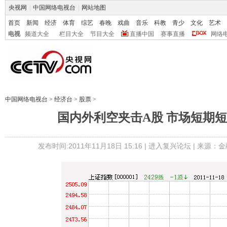
央视网
|
中国网络电视台
|
网站地图
首页
新闻
经济
体育
综艺
春晚
戏曲
音乐
科教
青少
文化
艺术
电视
频道大全
栏目大全
节目大全
直播中国
赛事直播
网络
中国网络电视台
>
经济台
>
股票
>
国内外利空夹击A股 市场短期
发布时间:2011年11月18日 15:16 |
进入复兴论坛
| 来源：金