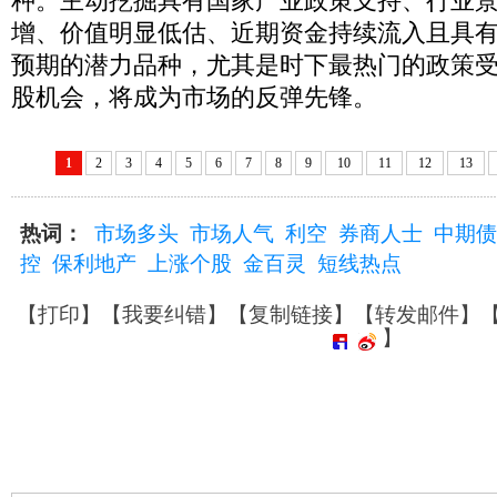
种。主动挖掘具有国家产业政策支持、行业
增、价值明显低估、近期资金持续流入且具
预期的潜力品种，尤其是时下最热门的政策
股机会，将成为市场的反弹先锋。
1
2
3
4
5
6
7
8
9
10
11
12
13
热词：
市场多头
市场人气
利空
券商人士
中期债
控
保利地产
上涨个股
金百灵
短线热点
【
打印
】【
我要纠错
】【
复制链接
】【
转发邮件
】
】