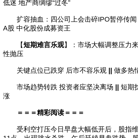
低迷 地产商绸缪“过冬”
扩容抽血：四公司上会击碎IPO暂停传
A股 中化股份成募资王
【
短期难言乐观
】：市场大幅调整压力来
性抛压
关键点位已跌穿 后市不容乐观
||
做多热
市场趋势转跌 投资者应坚决离场
||
短期
涨
＝＝＝精彩阅读＝＝＝
受利空打压今日早盘大幅低开后，股指维