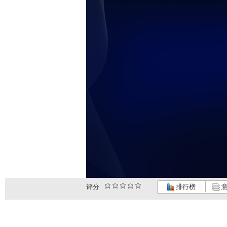
评分
排行榜
意