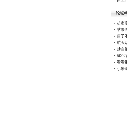
论坛
超市
苹果
房子
航天
炒白
50
看看
小米