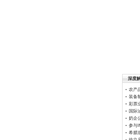
深度
农产
装备
彩票
国际
奶企
参与
希腊
徐立