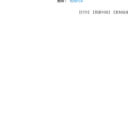
热词：
电动汽车
【
打印
】【
我要纠错
】【
复制链