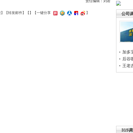
责任编辑：刘岩
接
】【
转发邮件
】【
】
【一键分享
】
公司
加多
后谷
王老
315