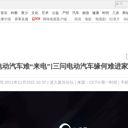
音乐
科教
青少
文化
艺术
公益
产经
汽车
旅游
健康
时尚
三农
商
直播中国
赛事直播
网络电视客户端
|
高清
电影
电视剧
纪录片
动
电动汽车难“来电”]三问电动汽车缘何难进
:2011年11月20日 10:37 |
进入复兴论坛
| 来源：CCTV-第一时间 |
手