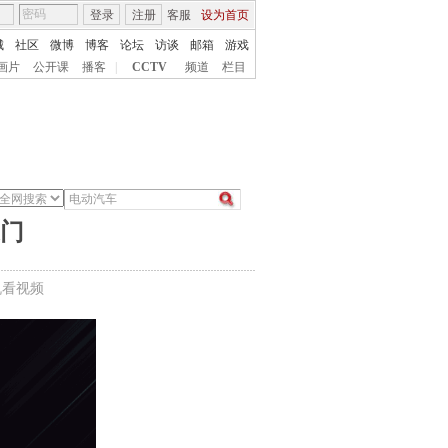
登录
注册
客服
设为首页
城
社区
微博
博客
论坛
访谈
邮箱
游戏
画片
公开课
播客
|
CCTV
频道
栏目
家门
机看视频