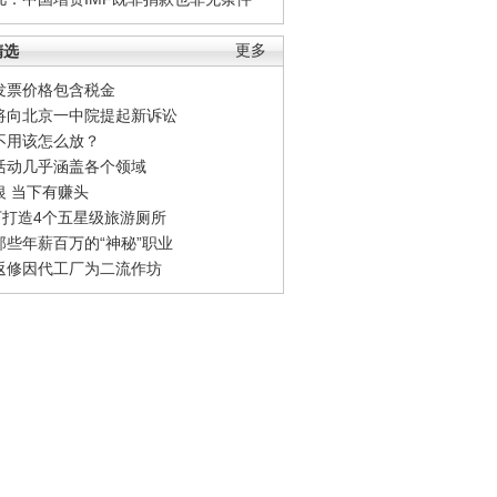
精选
更多
发票价格包含税金
将向北京一中院提起新诉讼
不用该怎么放？
活动几乎涵盖各个领域
银 当下有赚头
0万打造4个五星级旅游厕所
那些年薪百万的“神秘”职业
返修因代工厂为二流作坊