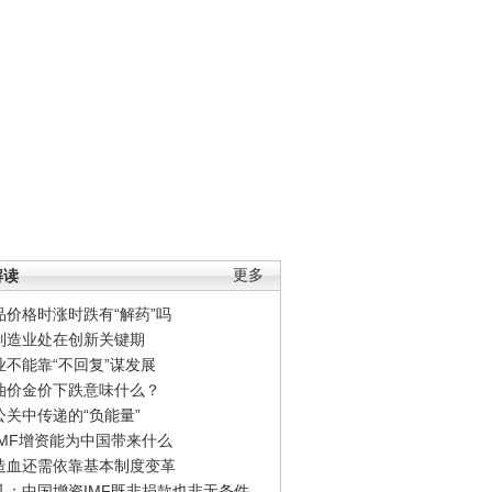
解读
更多
品价格时涨时跌有“解药”吗
制造业处在创新关键期
业不能靠“不回复”谋发展
油价金价下跌意味什么？
公关中传递的“负能量”
IMF增资能为中国带来什么
造血还需依靠基本制度变革
凡：中国增资IMF既非捐款也非无条件