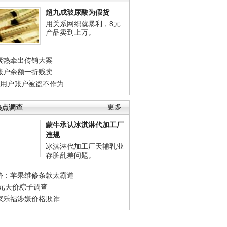
超九成玻尿酸为假货
用关系网织就暴利，8元
产品卖到上万。
素热牵出传销大案
账户余额一折贱卖
店用户账户被盗不作为
热点调查
更多
蒙牛承认冰淇淋代加工厂
违规
冰淇淋代加工厂天辅乳业
存脏乱差问题。
协：苹果维修条款太霸道
0元天价粽子调查
家乐福涉嫌价格欺诈