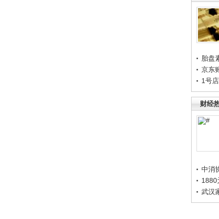
胎盘
京东
1号
财经
中消
188
武汉