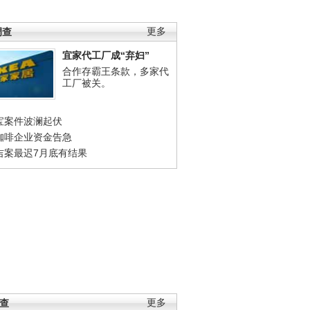
调查
更多
宜家代工厂成“弃妇”
合作存霸王条款，多家代
工厂被关。
宝案件波澜起伏
咖啡企业资金告急
吉案最迟7月底有结果
调查
更多