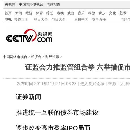
央视网
|
中国网络电视台
|
网站地图
首页
新闻
经济
体育
综艺
春晚
戏曲
音乐
科教
青少
文化
艺术
电视
频道大全
栏目大全
节目大全
直播中国
赛事直播
网络
中国网络电视台
>
经济台
>
财经资讯
>
证监会力推监管组合拳 六举措促
发布时间:2011年11月21日 06:23 |
进入复兴论坛
| 来源：大洋
证券新闻
推进统一互联的债券市场建设
逐步改变高市盈率IPO局面