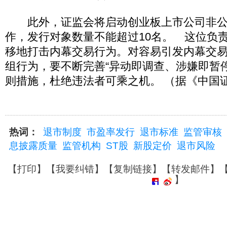
此外，证监会将启动创业板上市公司非公
作，发行对象数量不能超过10名。 这位负
移地打击内幕交易行为。对容易引发内幕交
组行为，要不断完善“异动即调查、涉嫌即暂
则措施，杜绝违法者可乘之机。 （据《中国
热词：
退市制度
市盈率发行
退市标准
监管审核
息披露质量
监管机构
ST股
新股定价
退市风险
【
打印
】【
我要纠错
】【
复制链接
】【
转发邮件
】
】