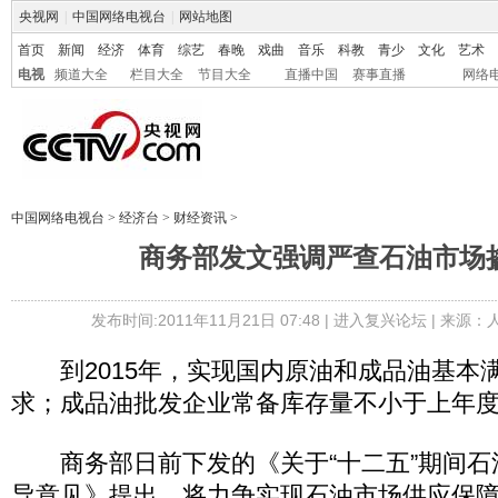
央视网
|
中国网络电视台
|
网站地图
首页
新闻
经济
体育
综艺
春晚
戏曲
音乐
科教
青少
文化
艺术
电视
频道大全
栏目大全
节目大全
直播中国
赛事直播
网络
中国网络电视台
>
经济台
>
财经资讯
>
商务部发文强调严查石油市场
发布时间:2011年11月21日 07:48 |
进入复兴论坛
| 来源：
到2015年，实现国内原油和成品油基本
求；成品油批发企业常备库存量不小于上年度
商务部日前下发的《关于“十二五”期间石
导意见》提出，将力争实现石油市场供应保