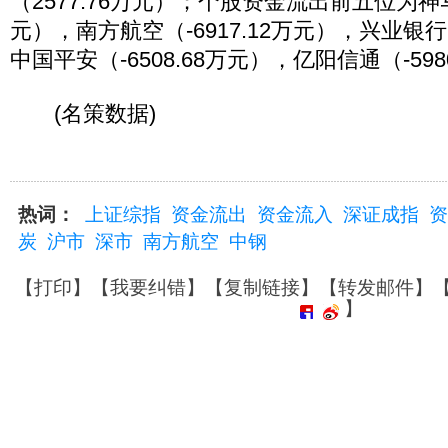
（2577.76万元）；个股资金流出前五位为神马股
元），南方航空（-6917.12万元），兴业银行（
中国平安（-6508.68万元），亿阳信通（-598
(名策数据)
热词：
上证综指
资金流出
资金流入
深证成指
资
炭
沪市
深市
南方航空
中钢
【
打印
】【
我要纠错
】【
复制链接
】【
转发邮件
】
】