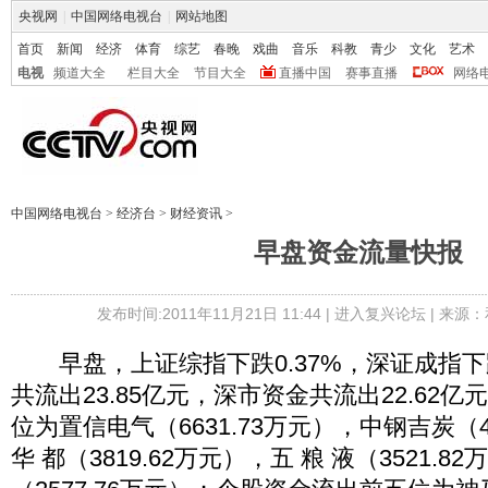
央视网
|
中国网络电视台
|
网站地图
首页
新闻
经济
体育
综艺
春晚
戏曲
音乐
科教
青少
文化
艺术
电视
频道大全
栏目大全
节目大全
直播中国
赛事直播
网络
中国网络电视台
>
经济台
>
财经资讯
>
早盘资金流量快报
发布时间:2011年11月21日 11:44 |
进入复兴论坛
| 来源：
早盘，上证综指下跌0.37%，深证成指下跌
共流出23.85亿元，深市资金共流出22.62
位为置信电气（6631.73万元），中钢吉炭（4
华 都（3819.62万元），五 粮 液（3521.