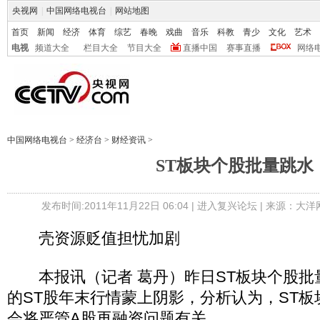
央视网
|
中国网络电视台
|
网站地图
首页
新闻
经济
体育
综艺
春晚
戏曲
音乐
科教
青少
文化
艺术
电视
频道大全
栏目大全
节目大全
直播中国
赛事直播
网络
中国网络电视台
>
经济台
>
财经资讯
>
ST板块个股批量跳水
发布时间:2011年11月22日 06:04 |
进入复兴论坛
| 来源：大洋
壳资源贬值担忧加剧
本报讯（记者 葛丹）昨日ST板块个股批
的ST股年末行情蒙上阴影，分析认为，ST
会将严管A股再融资问题有关。