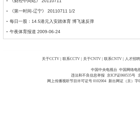
《财经中间站》 20110711
《第一时间-辽宁》 20110711 1/2
每日一股：14.5港元入安踏体育 博飞速反弹
午夜体育报道 2009-06-24
关于CCTV
|
联系CCTV
|
关于CNTV
|
联系CNTV
|
人才招聘
中国中央电视台 中国网络电
违法和不良信息举报
京ICP证060535号
网上传播视听节目许可证号 0102004
新出网证（京）字0