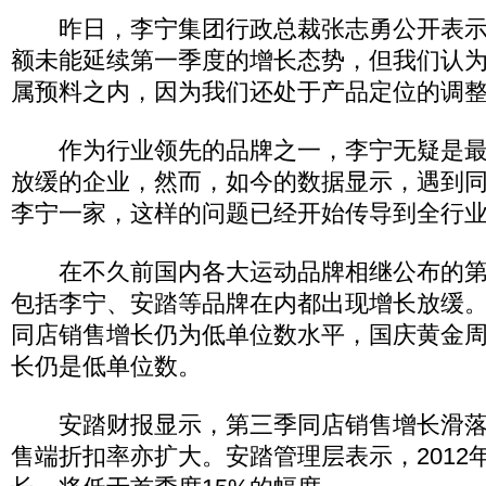
昨日，李宁集团行政总裁张志勇公开表示
额未能延续第一季度的增长态势，但我们认
属预料之内，因为我们还处于产品定位的调整
作为行业领先的品牌之一，李宁无疑是最
放缓的企业，然而，如今的数据显示，遇到
李宁一家，这样的问题已经开始传导到全行
在不久前国内各大运动品牌相继公布的第
包括李宁、安踏等品牌在内都出现增长放缓
同店销售增长仍为低单位数水平，国庆黄金
长仍是低单位数。
安踏财报显示，第三季同店销售增长滑落
售端折扣率亦扩大。安踏管理层表示，2012