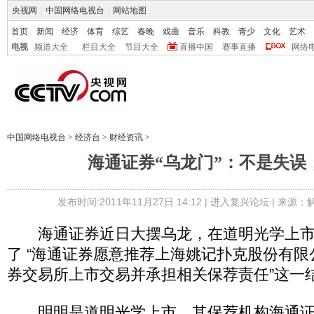
央视网
|
中国网络电视台
|
网站地图
首页
新闻
经济
体育
综艺
春晚
戏曲
音乐
科教
青少
文化
艺术
电视
频道大全
栏目大全
节目大全
直播中国
赛事直播
网络
中国网络电视台
>
经济台
>
财经资讯
>
海通证券“乌龙门”：不是失误
发布时间:2011年11月27日 14:12 |
进入复兴论坛
| 来源：
海通证券近日大摆乌龙，在道明光学上市
了 “海通证券愿意推荐上海姚记扑克股份有
券交易所上市交易并承担相关保荐责任”这一
明明是道明光学上市，其保荐机构海通证