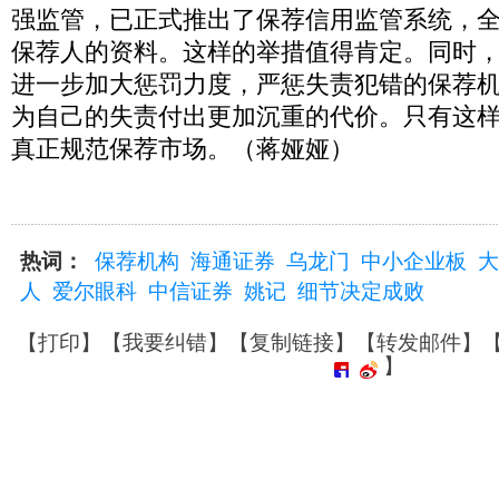
强监管，已正式推出了保荐信用监管系统，
保荐人的资料。这样的举措值得肯定。同时
进一步加大惩罚力度，严惩失责犯错的保荐
为自己的失责付出更加沉重的代价。只有这
真正规范保荐市场。（蒋娅娅）
热词：
保荐机构
海通证券
乌龙门
中小企业板
大
人
爱尔眼科
中信证券
姚记
细节决定成败
【
打印
】【
我要纠错
】【
复制链接
】【
转发邮件
】
】