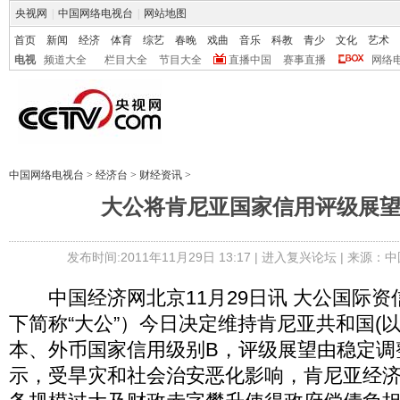
央视网
|
中国网络电视台
|
网站地图
首页
新闻
经济
体育
综艺
春晚
戏曲
音乐
科教
青少
文化
艺术
电视
频道大全
栏目大全
节目大全
直播中国
赛事直播
网络
中国网络电视台
>
经济台
>
财经资讯
>
大公将肯尼亚国家信用评级展
发布时间:2011年11月29日 13:17 |
进入复兴论坛
| 来源：中
中国经济网北京11月29日讯 大公国际资
下简称“大公”）今日决定维持肯尼亚共和国(以
本、外币国家信用级别B，评级展望由稳定调
示，受旱灾和社会治安恶化影响，肯尼亚经