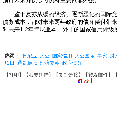
预计未来外债偿付仍将主要依靠外援。
鉴于复苏放缓的经济、逐渐恶化的国际竞
债务成本，都对未来两年政府的债务偿付带
对未来1-2年肯尼亚本、外币的国家信用评级
热词：
肯尼亚
大公
国家信用
大公国际
旱灾
财
项目
通货膨胀
经济复苏
政府债务
【
打印
】【
我要纠错
】【
复制链接
】【
转发邮件
】
】