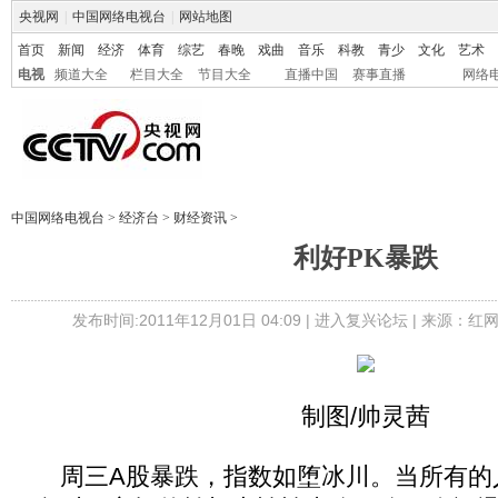
央视网
|
中国网络电视台
|
网站地图
首页
新闻
经济
体育
综艺
春晚
戏曲
音乐
科教
青少
文化
艺术
电视
频道大全
栏目大全
节目大全
直播中国
赛事直播
网络
中国网络电视台
>
经济台
>
财经资讯
>
利好PK暴跌
发布时间:2011年12月01日 04:09 |
进入复兴论坛
| 来源：红网
制图/帅灵茜
周三A股暴跌，指数如堕冰川。当所有的人都