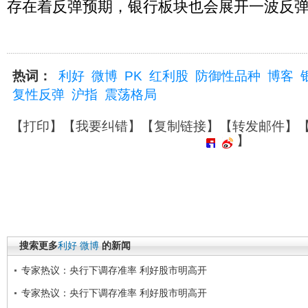
存在着反弹预期，银行板块也会展开一波反弹
热词：
利好
微博
PK
红利股
防御性品种
博客
复性反弹
沪指
震荡格局
【
打印
】【
我要纠错
】【
复制链接
】【
转发邮件
】
】
搜索更多
利好
微博
的新闻
专家热议：央行下调存准率 利好股市明高开
专家热议：央行下调存准率 利好股市明高开