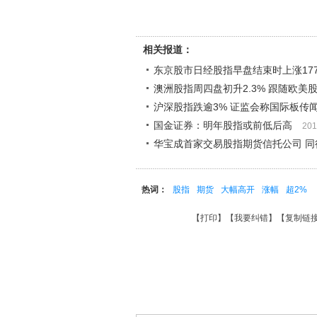
相关报道：
东京股市日经股指早盘结束时上涨177
澳洲股指周四盘初升2.3% 跟随欧美
沪深股指跌逾3% 证监会称国际板传
国金证券：明年股指或前低后高
201
华宝成首家交易股指期货信托公司 同
热词：
股指
期货
大幅高开
涨幅
超2%
【
打印
】【
我要纠错
】【
复制链