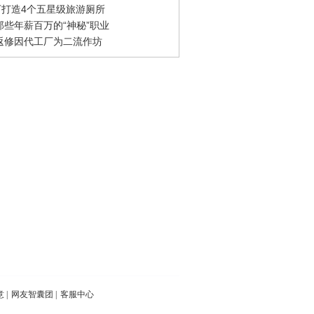
0万打造4个五星级旅游厕所
那些年薪百万的“神秘”职业
返修因代工厂为二流作坊
意
|
网友智囊团
|
客服中心