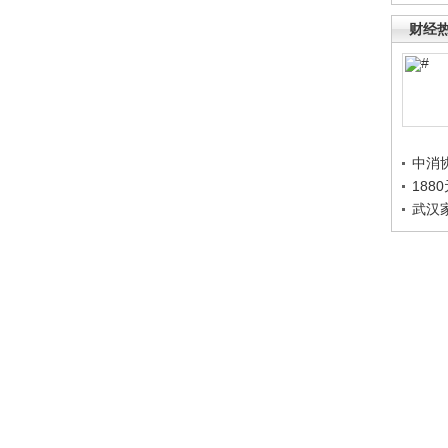
财经
中消
188
武汉