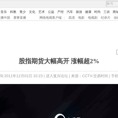
音乐
科教
青少
文化
艺术
公益
产经
汽车
旅游
健康
时尚
三农
商
直播中国
赛事直播
网络电视客户端
|
高清
电影
电视剧
纪录片
动
股指期货大幅高开 涨幅超2%
:2011年12月01日 10:23 |
进入复兴论坛
| 来源：CCTV-交易时间 |
手