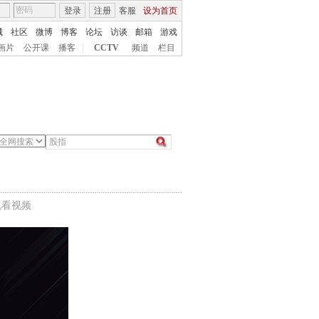
登录
注册
客服
设为首页
城
社区
微博
博客
论坛
访谈
邮箱
游戏
画片
公开课
播客
|
CCTV
频道
栏目
机看视频