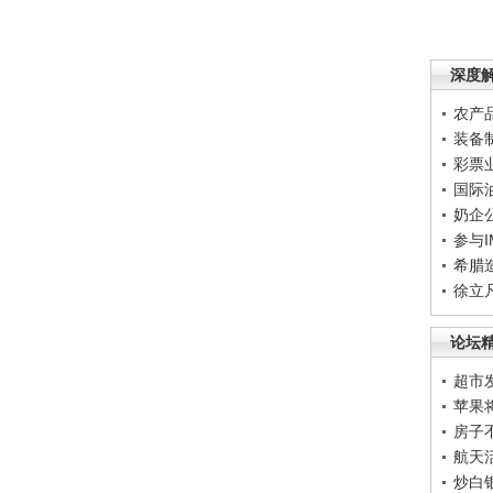
深度
农产
装备
彩票
国际
奶企
参与
希腊
徐立
论坛
超市
苹果
房子
航天
炒白