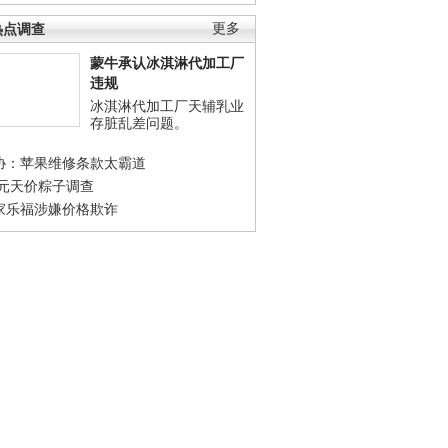
热点调查
更多
蒙牛承认冰淇淋代加工厂
违规
冰淇淋代加工厂天辅乳业
存脏乱差问题。
协：苹果维修条款太霸道
0元天价粽子调查
家乐福涉嫌价格欺诈