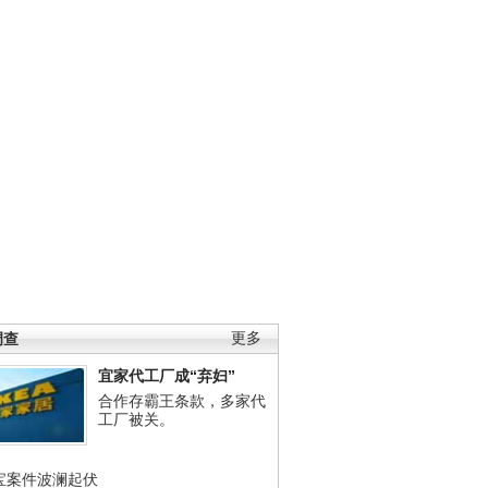
调查
更多
宜家代工厂成“弃妇”
合作存霸王条款，多家代
工厂被关。
宝案件波澜起伏