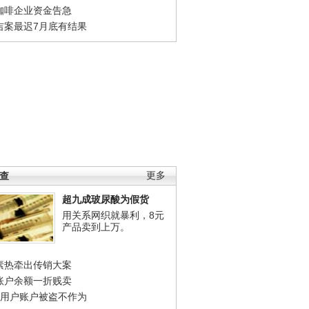
咖啡企业资金告急
吉案最迟7月底有结果
调查
更多
超九成玻尿酸为假货
用关系网织就暴利，8元
产品卖到上万。
素热牵出传销大案
账户余额一折贱卖
店用户账户被盗不作为