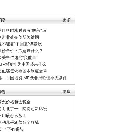
解读
更多
品价格时涨时跌有“解药”吗
制造业处在创新关键期
业不能靠“不回复”谋发展
油价金价下跌意味什么？
公关中传递的“负能量”
IMF增资能为中国带来什么
造血还需依靠基本制度变革
凡：中国增资IMF既非捐款也非无条件
精选
更多
发票价格包含税金
将向北京一中院提起新诉讼
不用该怎么放？
活动几乎涵盖各个领域
银 当下有赚头