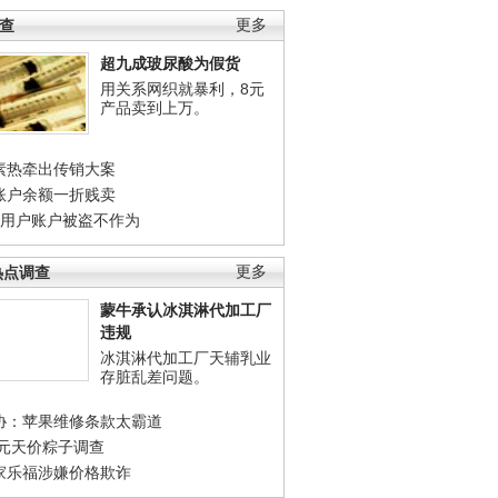
调查
更多
超九成玻尿酸为假货
用关系网织就暴利，8元
产品卖到上万。
素热牵出传销大案
账户余额一折贱卖
店用户账户被盗不作为
热点调查
更多
蒙牛承认冰淇淋代加工厂
违规
冰淇淋代加工厂天辅乳业
存脏乱差问题。
协：苹果维修条款太霸道
0元天价粽子调查
家乐福涉嫌价格欺诈