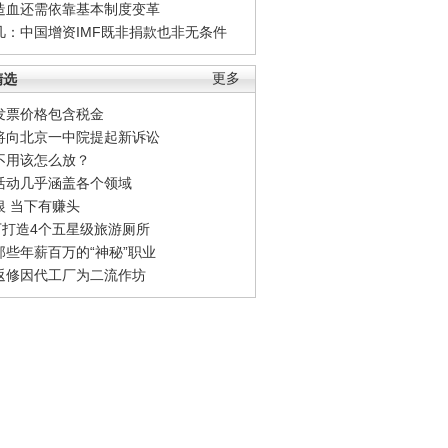
造血还需依靠基本制度变革
凡：中国增资IMF既非捐款也非无条件
精选
更多
发票价格包含税金
将向北京一中院提起新诉讼
不用该怎么放？
活动几乎涵盖各个领域
银 当下有赚头
0万打造4个五星级旅游厕所
那些年薪百万的“神秘”职业
返修因代工厂为二流作坊