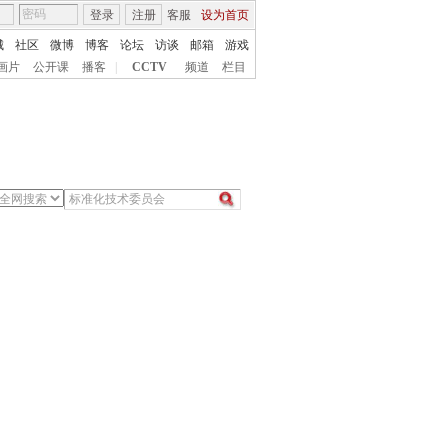
登录
注册
客服
设为首页
城
社区
微博
博客
论坛
访谈
邮箱
游戏
画片
公开课
播客
|
CCTV
频道
栏目