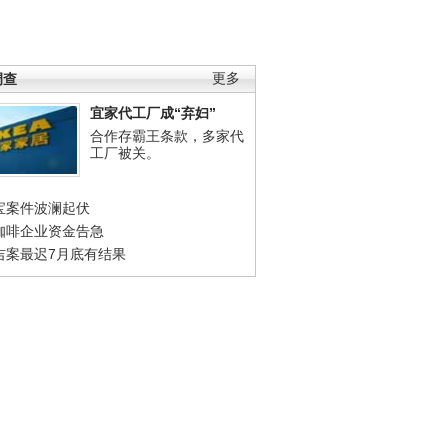
调查
更多
宜家代工厂成“弃妇”
合作存霸王条款，多家代
工厂被关。
宝案件波澜起伏
咖啡企业资金告急
吉案最迟7月底有结果