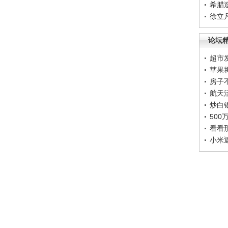
希腊
徐立
论坛
超市
苹果
房子
航天
炒白
50
看看
小米