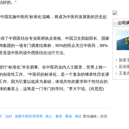
治好的。”
国实施中医药‘标准化’战略，将成为中医药发展新的历史起
公司
取得了中西医结合专业医师执业资格。中国卫生部副部长、国家
集团的一项专门调查结果称，90%的民众关注中医药，88%
愿意首选中医药或中西医结合治疗方法。
加多
后谷
行“标准化”并非易事。在中医药业内人士眼里，世界上独一
王老
的创造性工作。“中医药的标准化，是一个复杂的继承性历史课
工作。因为它要以临床为基础，体现共性的要求和个性结合的
的兼容上，这将是一门专门的学问。”李大宁说。(肖思思)
宁
治好
国家中医药管理局
病人
兼容
看病
循证
责任编辑：武召