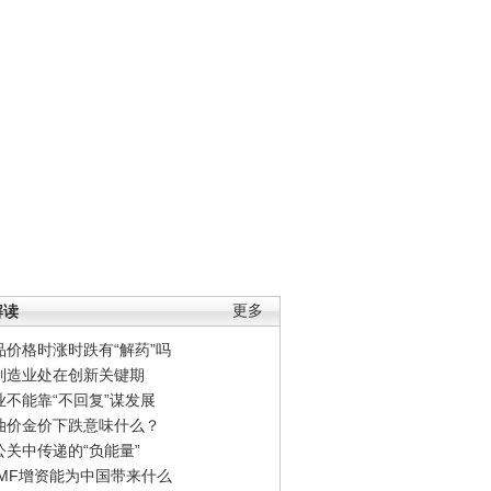
解读
更多
品价格时涨时跌有“解药”吗
制造业处在创新关键期
业不能靠“不回复”谋发展
油价金价下跌意味什么？
公关中传递的“负能量”
IMF增资能为中国带来什么