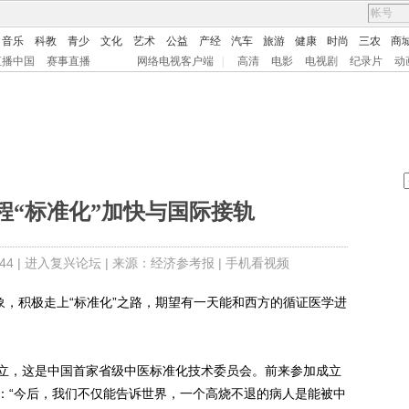
音乐
科教
青少
文化
艺术
公益
产经
汽车
旅游
健康
时尚
三农
商
直播中国
赛事直播
网络电视客户端
|
高清
电影
电视剧
纪录片
动
程“标准化”加快与国际接轨
4 |
进入复兴论坛
| 来源：经济参考报 |
手机看视频
，积极走上“标准化”之路，期望有一天能和西方的循证医学进
，这是中国首家省级中医标准化技术委员会。前来参加成立
：“今后，我们不仅能告诉世界，一个高烧不退的病人是能被中