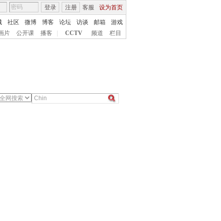
登录
注册
客服
设为首页
城
社区
微博
博客
论坛
访谈
邮箱
游戏
画片
公开课
播客
|
CCTV
频道
栏目