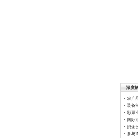
深度
农产
装备
彩票
国际
奶企
参与