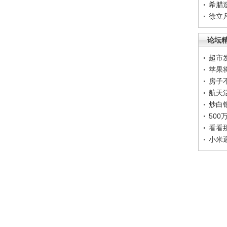
希腊
徐立
论坛
超市
苹果
房子
航天
炒白
50
看看
小米