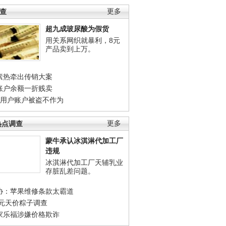
调查
更多
超九成玻尿酸为假货
用关系网织就暴利，8元
产品卖到上万。
素热牵出传销大案
账户余额一折贱卖
店用户账户被盗不作为
热点调查
更多
蒙牛承认冰淇淋代加工厂
违规
冰淇淋代加工厂天辅乳业
存脏乱差问题。
协：苹果维修条款太霸道
0元天价粽子调查
家乐福涉嫌价格欺诈