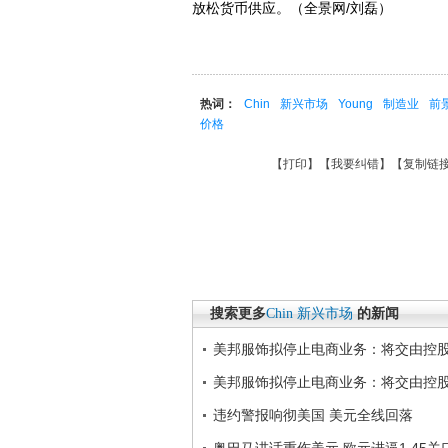
放松货币供应。（全景网/刘磊）
热词：
Chin
新兴市场
Young
制造业
前
价格
【
打印
】【
我要纠错
】【
复制链
搜索更多
Chin
新兴市场
的新闻
美邦服饰拟停止电商业务：将交由控
美邦服饰拟停止电商业务：将交由控
违约警报响彻美国 美元全线回落