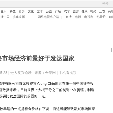
音乐
科教
青少
文化
艺术
公益
产经
汽车
旅游
健康
时尚
三农
商
直播中国
赛事直播
网络电视客户端
|
高清
电影
电视剧
纪录片
动
n:新兴市场经济前景好于发达国家
:28 |
进入复兴论坛
| 来源：全景网 |
手机看视频
管理有限公司首席投资官Young Chin周五在第十届中国证券投
济数据来看，目前世界上大概三分之二的制造业在萎缩，制造
场要比发达国际的前景好一点。
家比较幸运的一点是粮食价格在下调，而这可能导致新兴市场国家