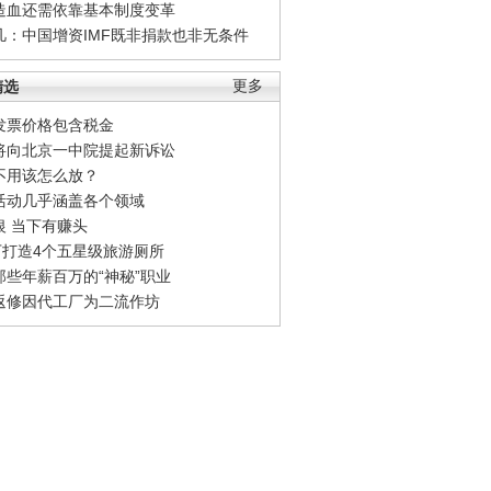
造血还需依靠基本制度变革
凡：中国增资IMF既非捐款也非无条件
精选
更多
发票价格包含税金
将向北京一中院提起新诉讼
不用该怎么放？
活动几乎涵盖各个领域
银 当下有赚头
0万打造4个五星级旅游厕所
那些年薪百万的“神秘”职业
返修因代工厂为二流作坊