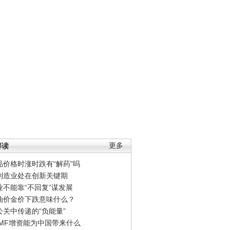
解读
更多
品价格时涨时跌有“解药”吗
制造业处在创新关键期
业不能靠“不回复”谋发展
油价金价下跌意味什么？
公关中传递的“负能量”
IMF增资能为中国带来什么