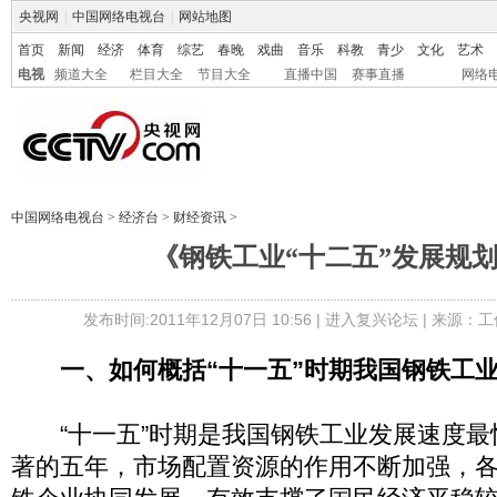
央视网
|
中国网络电视台
|
网站地图
首页
新闻
经济
体育
综艺
春晚
戏曲
音乐
科教
青少
文化
艺术
电视
频道大全
栏目大全
节目大全
直播中国
赛事直播
网络
中国网络电视台
>
经济台
>
财经资讯
>
《钢铁工业“十二五”发展规
发布时间:2011年12月07日 10:56 |
进入复兴论坛
| 来源：工
一、如何概括“十一五”时期我国钢铁工
“十一五”时期是我国钢铁工业发展速度最
著的五年，市场配置资源的作用不断加强，