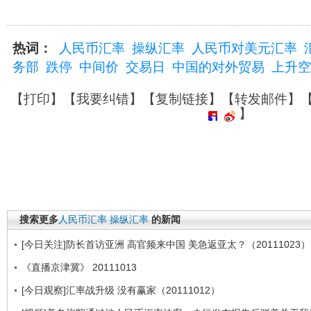
热词：
人民币汇率
操纵汇率
人民币对美元汇率
务部
跌停
中间价
交易日
中国的对外贸易
上升空
【
打印
】【
我要纠错
】【
复制链接
】【
转发邮件
】
】
搜索更多
人民币汇率
操纵汇率
的新闻
[今日关注]防长首访亚洲 高官频来中国 美急返亚太？（20111023）
《直播京津冀》 20111013
[今日观察]汇率战升级 没有赢家（20111012）