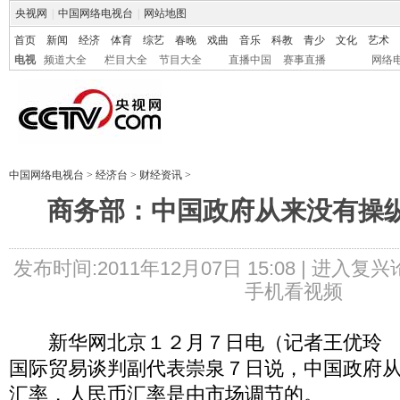
央视网
|
中国网络电视台
|
网站地图
首页
新闻
经济
体育
综艺
春晚
戏曲
音乐
科教
青少
文化
艺术
电视
频道大全
栏目大全
节目大全
直播中国
赛事直播
网络
中国网络电视台
>
经济台
>
财经资讯
>
商务部：中国政府从来没有操
发布时间:2011年12月07日 15:08 |
进入复兴
手机看视频
新华网北京１２月７日电（记者王优玲 
国际贸易谈判副代表崇泉７日说，中国政府
汇率，人民币汇率是由市场调节的。