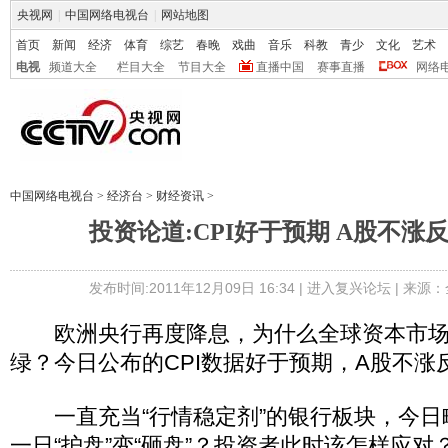
央视网
|
中国网络电视台
|
网站地图
首页
新闻
经济
体育
综艺
春晚
戏曲
音乐
科教
青少
文化
艺术
电视
频道大全
栏目大全
节目大全
直播中国
赛事直播
网络
中国网络电视台
>
经济台
>
财经资讯
>
投资论道:CPI好于预期 A股不涨
发布时间:2011年12月09日 16:34 |
进入复兴论坛
| 来源：
欧洲央行再度降息，为什么全球资本市场
绿？今日公布的CPI数据好于预期，A股不涨
一直充当“行情稳定剂”的银行板块，今日
一日“护盘”变“砸盘”？投资者此时该怎样应对