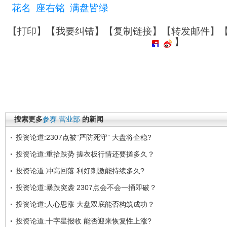
花名
座右铭
满盘皆绿
【
打印
】【
我要纠错
】【
复制链接
】【
转发邮件
】
】
搜索更多
参赛
营业部
的新闻
投资论道:2307点被“严防死守” 大盘将企稳?
投资论道:重拾跌势 搓衣板行情还要搓多久？
投资论道:冲高回落 利好刺激能持续多久?
投资论道:暴跌突袭 2307点会不会一捅即破？
投资论道:人心思涨 大盘双底能否构筑成功？
投资论道:十字星报收 能否迎来恢复性上涨?