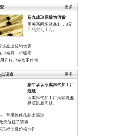
调查
更多
超九成玻尿酸为假货
用关系网织就暴利，8元
产品卖到上万。
素热牵出传销大案
账户余额一折贱卖
店用户账户被盗不作为
热点调查
更多
蒙牛承认冰淇淋代加工厂
违规
冰淇淋代加工厂天辅乳业
存脏乱差问题。
协：苹果维修条款太霸道
0元天价粽子调查
家乐福涉嫌价格欺诈