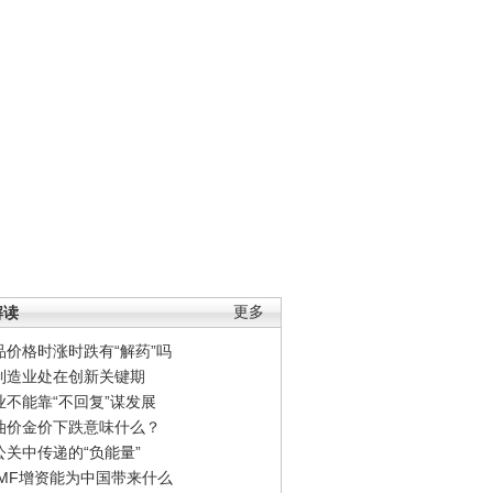
解读
更多
品价格时涨时跌有“解药”吗
制造业处在创新关键期
业不能靠“不回复”谋发展
油价金价下跌意味什么？
公关中传递的“负能量”
IMF增资能为中国带来什么