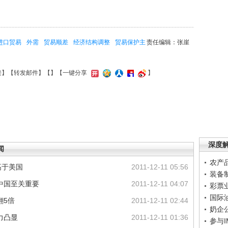
进口贸易
外需
贸易顺差
经济结构调整
贸易保护主
责任编辑：张崖
接
】【
转发邮件
】【
】
【一键分享
】
深度
闻
农产
高于美国
2011-12-11 05:56
装备
中国至关重要
2011-12-11 04:07
彩票
国际
翻5倍
2011-12-11 02:44
奶企
力凸显
2011-12-11 01:36
参与