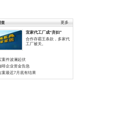
调查
更多
宜家代工厂成“弃妇”
合作存霸王条款，多家代
工厂被关。
宝案件波澜起伏
咖啡企业资金告急
吉案最迟7月底有结果