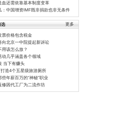
造血还需依靠基本制度变革
凡：中国增资IMF既非捐款也非无条件
精选
更多
发票价格包含税金
将向北京一中院提起新诉讼
不用该怎么放？
活动几乎涵盖各个领域
银 当下有赚头
0万打造4个五星级旅游厕所
那些年薪百万的“神秘”职业
返修因代工厂为二流作坊