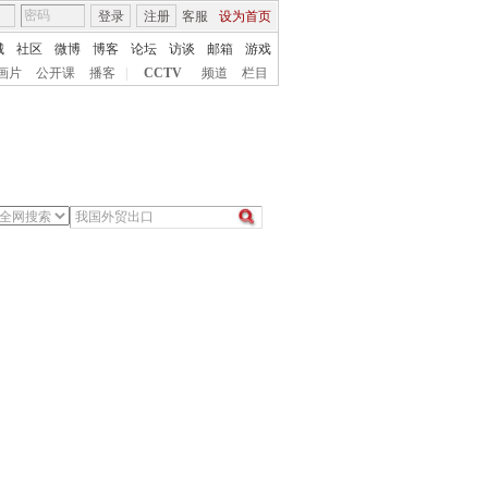
登录
注册
客服
设为首页
城
社区
微博
博客
论坛
访谈
邮箱
游戏
画片
公开课
播客
|
CCTV
频道
栏目