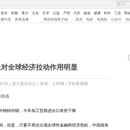
音乐
科教
青少
文化
艺术
公益
产经
汽车
旅游
健康
时尚
三农
商
直播中国
赛事直播
网络电视客户端
|
高清
电影
电视剧
纪录片
动
长对全球经济拉动作用明显
:05 |
进入复兴论坛
| 来源：人民网 |
手机看视频
百分点
销转内销，今年加工贸易进出口有所下降
，但是，只要不再次出现全球性金融和经济危机，中国就有