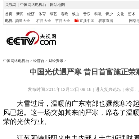
央视网
|
中国网络电视台
|
网站地图
首页
新闻
经济
体育
综艺
春晚
戏曲
音乐
科教
青少
文化
艺术
电视
频道大全
栏目大全
节目大全
直播中国
赛事直播
网络
中国网络电视台
>
经济台
>
财经资讯
>
中国光伏遇严寒 昔日首富施正荣剩
发布时间:2011年12月12日 08:18 |
进入复兴论坛
| 来源：
大雪过后，温暖的广东南部也骤然寒冷起
风已起。这一场突如其来的严寒，席卷了温
荣的光伏行业。
江苏阿特斯阳光电力内部人士告诉理财周