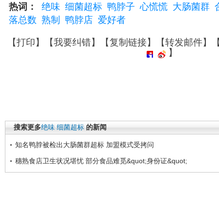
热词：
绝味
细菌超标
鸭脖子
心慌慌
大肠菌群
落总数
熟制
鸭脖店
爱好者
【
打印
】【
我要纠错
】【
复制链接
】【
转发邮件
】
】
搜索更多
绝味
细菌超标
的新闻
知名鸭脖被检出大肠菌群超标 加盟模式受拷问
穗熟食店卫生状况堪忧 部分食品难觅&quot;身份证&quot;