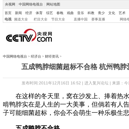
央视网
|
中国网络电视台
|
网站地图
首页
新闻
经济
体育
综艺
春晚
戏曲
音乐
科教
青少
文化
艺术
电视
频道大全
栏目大全
节目大全
直播中国
赛事直播
网络
中国网络电视台
>
经济台
>
财经资讯
>
五成鸭脖细菌超标不合格 杭州鸭脖
发布时间:2011年12月16日 16:52 |
进入复兴论坛
| 来源：
在这样的冬天里，窝在沙发上、捧着热水
啃鸭脖实在是人生的一大美事，但倘若有人
子可能细菌超标，你会不会萌生一种乐极生
五成鸭脖不合格