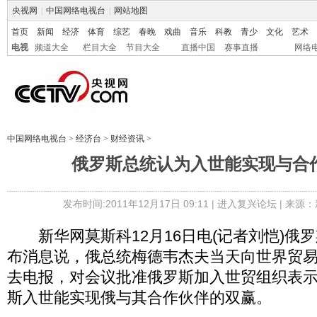
央视网
|
中国网络电视台
|
网站地图
首页
新闻
经济
体育
综艺
春晚
戏曲
音乐
科教
青少
文化
艺术
电视
频道大全
栏目大全
节目大全
直播中国
赛事直播
网络
中国网络电视台
>
经济台
>
财经资讯
>
俄罗斯总统认为入世能实现与合
发布时间:2011年12月17日 09:11 |
进入复兴论坛
| 来源：
新华网莫斯科12月16日电(记者刘恺)俄罗
布消息说，俄总统梅德韦杰夫当天向世界贸
去电报，对会议批准俄罗斯加入世贸组织表
斯入世能实现俄与其合作伙伴的双赢。