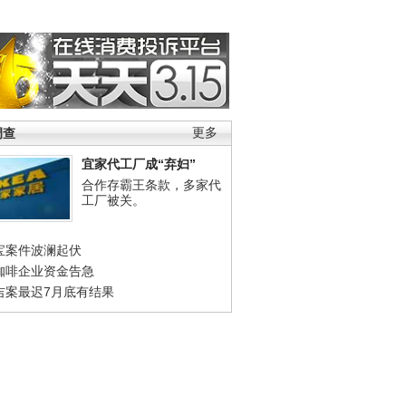
调查
更多
宜家代工厂成“弃妇”
合作存霸王条款，多家代
工厂被关。
宝案件波澜起伏
咖啡企业资金告急
吉案最迟7月底有结果