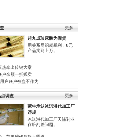
调查
更多
超九成玻尿酸为假货
用关系网织就暴利，8元
产品卖到上万。
素热牵出传销大案
账户余额一折贱卖
店用户账户被盗不作为
热点调查
更多
蒙牛承认冰淇淋代加工厂
违规
冰淇淋代加工厂天辅乳业
存脏乱差问题。
协：苹果维修条款太霸道