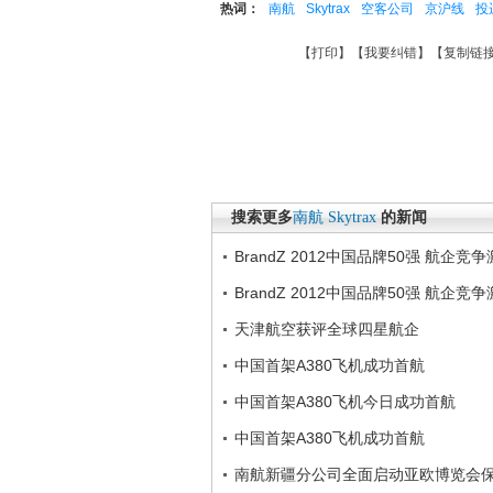
热词：
南航
Skytrax
空客公司
京沪线
投
【
打印
】【
我要纠错
】【
复制链
搜索更多
南航
Skytrax
的新闻
BrandZ 2012中国品牌50强 航企竞
BrandZ 2012中国品牌50强 航企竞
天津航空获评全球四星航企
中国首架A380飞机成功首航
中国首架A380飞机今日成功首航
中国首架A380飞机成功首航
南航新疆分公司全面启动亚欧博览会