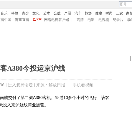
音乐
科教
青少
文化
艺术
公益
产经
汽车
旅游
健康
时尚
三农
商
直播中国
赛事直播
网络电视客户端
|
高清
电影
电视剧
纪录片
动
客A380今投运京沪线
6 |
进入复兴论坛
| 来源：解放日报 |
手机看视频
航交付了第二架A380客机。经过10多个小时的飞行，该客
天投入京沪航线商业运营。