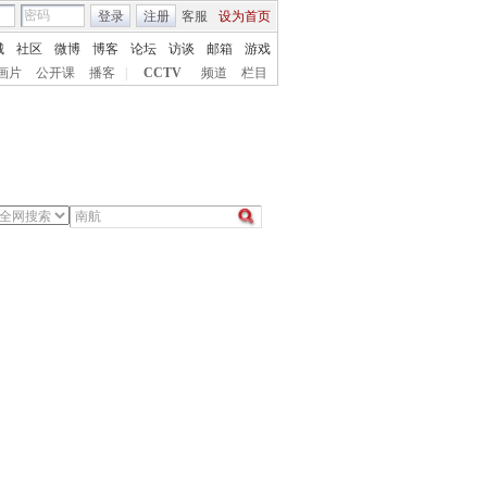
登录
注册
客服
设为首页
城
社区
微博
博客
论坛
访谈
邮箱
游戏
画片
公开课
播客
|
CCTV
频道
栏目