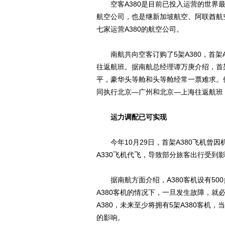
空客A380是目前已投入运营的世界最
航空公司，也是继新加坡航空、阿联酋航
七家运营A380的航空公司。
南航共向空客订购了5架A380，首架A
往返航班。据南航总经理谭万庚介绍，首架
平，豪华头等舱和头等舱经常一票难求。他
同执行北京—广州和北京—上海往返航班
运力调配已可实现
今年10月29日，首架A380飞机曾
A330飞机代飞，导致部分旅客出行受到
据南航方面介绍，A380客机设有50
A380客机的情况下，一旦发生故障，就
A380，未来至少将拥有5架A380客
的影响。