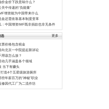
油价金价下跌意味什么？
公关中传递的“负能量”
IMF增资能为中国带来什么
造血还需依靠基本制度变革
凡：中国增资IMF既非捐款也非无条件
精选
更多
发票价格包含税金
将向北京一中院提起新诉讼
不用该怎么放？
活动几乎涵盖各个领域
银 当下有赚头
0万打造4个五星级旅游厕所
那些年薪百万的“神秘”职业
返修因代工厂为二流作坊