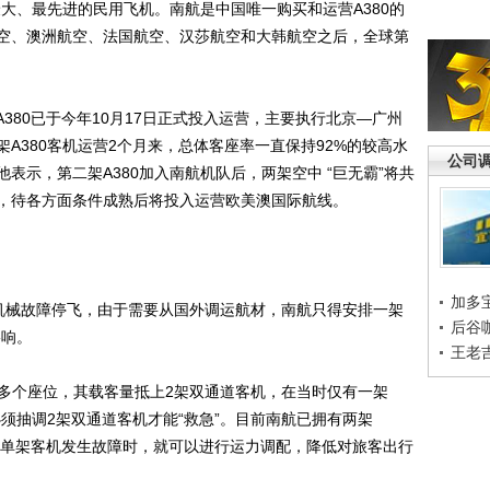
大、最先进的民用飞机。南航是中国唯一购买和运营A380的
空、澳洲航空、法国航空、汉莎航空和大韩航空之后，全球第
380已于今年10月17日正式投入运营，主要执行北京—广州
A380客机运营2个月来，总体客座率一直保持92%的较高水
公司
表示，第二架A380加入南航机队后，两架空中 “巨无霸”将共
，待各方面条件成熟后将投入运营欧美澳国际航线。
加多
因机械故障停飞，由于需要从国外调运航材，南航只得安排一架
后谷
影响。
王老
0多个座位，其载客量抵上2架双通道客机，在当时仅有一架
必须抽调2架双通道客机才能“救急”。目前南航已拥有两架
机，当单架客机发生故障时，就可以进行运力调配，降低对旅客出行