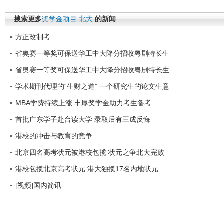
搜索更多
奖学金项目
北大
的新闻
方正改制考
省奥赛一等奖可保送华工中大降分招收粤剧特长生
省奥赛一等奖可保送华工中大降分招收粤剧特长生
学术期刊代理的“生财之道” 一个研究生的论文生意
MBA学费持续上涨 丰厚奖学金助力考生备考
首批广东学子赴台读大学 录取后有三成反悔
港校的冲击与教育的竞争
北京四名高考状元被港校包揽 状元之争北大完败
港校包揽北京高考状元 港大独揽17名内地状元
[视频]国内简讯