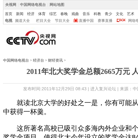
央视网
|
中国网络电视台
|
网站地图
首页
新闻
经济
体育
综艺
春晚
戏曲
音乐
科教
青少
文化
艺术
电视
频道大全
栏目大全
节目大全
直播中国
赛事直播
网络
中国网络电视台
>
经济台
>
财经资讯
>
2011年北大奖学金总额2665万元 人
发布时间:2011年12月29日 08:43 |
进入复兴论坛
| 来源：中
就读北京大学的好处之一是，你有可能从
中获得一杯羹。
这所著名高校已吸引众多海内外企业和个
奖学金项目，使得北大今年设立的奖学金达8