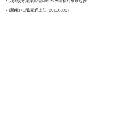
为摆债务泥潭紧缩财政 欧洲削福利艰难起步
[新闻1+1]骆家辉上任!(20110802)