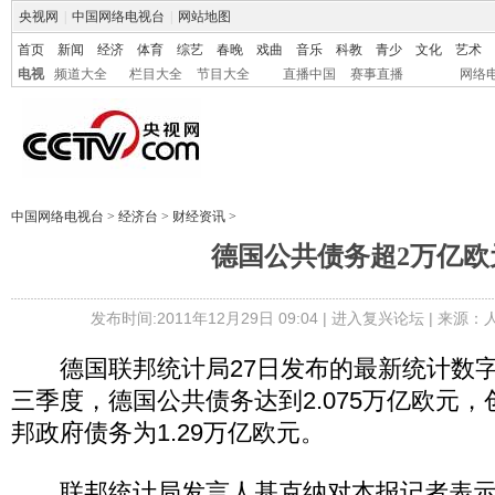
央视网
|
中国网络电视台
|
网站地图
首页
新闻
经济
体育
综艺
春晚
戏曲
音乐
科教
青少
文化
艺术
电视
频道大全
栏目大全
节目大全
直播中国
赛事直播
网络
中国网络电视台
>
经济台
>
财经资讯
>
德国公共债务超2万亿欧
发布时间:2011年12月29日 09:04 |
进入复兴论坛
| 来源：
德国联邦统计局27日发布的最新统计数字
三季度，德国公共债务达到2.075万亿欧元
邦政府债务为1.29万亿欧元。
联邦统计局发言人基克纳对本报记者表示