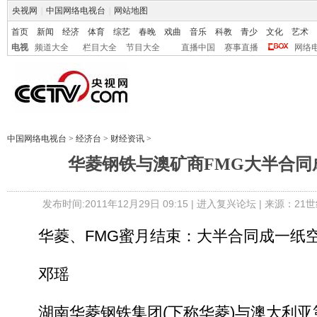
央视网
|
中国网络电视台
|
网站地图
首页
新闻
经济
体育
综艺
春晚
戏曲
音乐
科教
青少
文化
艺术
电视
频道大全
栏目大全
节目大全
直播中国
赛事直播
网络
中国网络电视台
>
经济台
>
财经资讯
>
华菱钢铁与澳矿商FMG大半合同
发布时间:2011年12月29日 09:15 |
进入复兴论坛
| 来源：21
华菱、FMG蜜月结束：大半合同成一纸
邓瑶
湖南华菱钢铁集团(下称华菱)与澳大利亚