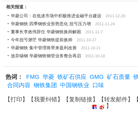
相关报道：
华菱公司：在低迷市场中积极推进金融平台建设
2011-12-20
华菱钢铁:四季钢铁业形势恶化 扭亏压力增
2011-11-24
董事长李效伟辞任 华菱钢铁换帅解困
2011-11-7
今年扭亏渺茫 华菱钢铁提前换帅
2011-10-27
华菱钢铁 集中管理将带来盈利改善
2011-10-21
放弃锡钢 华菱钢铁钢管业务整合再启
2011-10-10
热词：
FMG
华菱
铁矿石供应
GMG
矿石质量
合同内容
钢铁集团
中国钢铁业
口味
【
打印
】【
我要纠错
】【
复制链接
】【
转发邮件
】
】