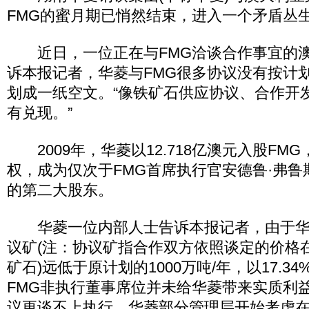
FMG的蜜月期已悄然结束，进入一个矛盾丛
近日，一位正在与FMG洽谈合作事宜的澳
诉本报记者，华菱与FMG很多协议没有按计
划成一纸空文。“像铁矿石供应协议、合作开
有兑现。”
2009年，华菱以12.718亿澳元入股FMG，
权，成为仅次于FMG首席执行官安德鲁·弗鲁斯特(An
的第二大股东。
华菱一位内部人士告诉本报记者，由于华菱
议矿(注：协议矿指合作双方依照谈定的价格
矿石)远低于原计划的1000万吨/年，以17.3
FMG非执行董事席位并未给华菱带来实质利
议更谈不上执行，华菱部分管理层开始考虑