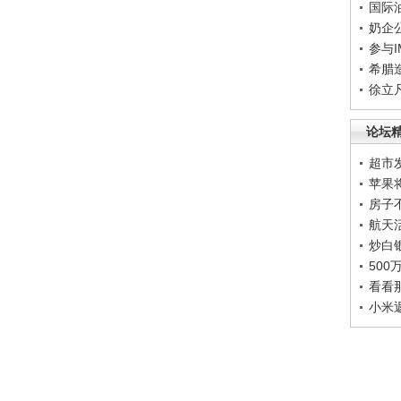
国际
奶企
参与
希腊
徐立
论坛
超市
苹果
房子
航天
炒白
50
看看
小米