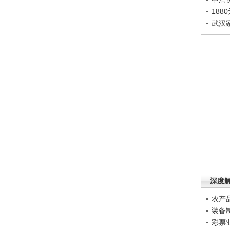
188
武汉
深度
农产
装备
彩票