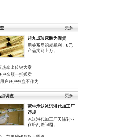
调查
更多
超九成玻尿酸为假货
用关系网织就暴利，8元
产品卖到上万。
素热牵出传销大案
账户余额一折贱卖
店用户账户被盗不作为
热点调查
更多
蒙牛承认冰淇淋代加工厂
违规
冰淇淋代加工厂天辅乳业
存脏乱差问题。
协：苹果维修条款太霸道