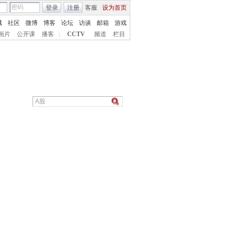
登录
注册
客服
设为首页
城
社区
微博
博客
论坛
访谈
邮箱
游戏
画片
公开课
播客
|
CCTV
频道
栏目