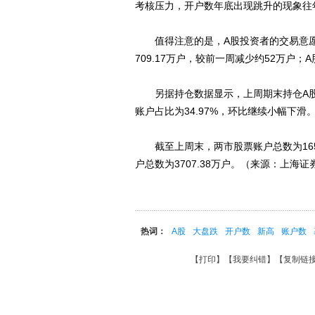
考核压力，开户数年底出现跳升的现象往
值得注意的是，A股投资者的交易意愿
709.17万户，较前一周减少约52万户；
另据持仓数据显示，上周期末持仓A股账户
账户占比为34.97%，环比继续小幅下滑
截至上周末，两市股票账户总数为16531
户总数为3707.38万户。（来源：上海证
热词：
A股
大盘跌
开户数
新高
账户数
【
打印
】【
我要纠错
】【
复制链