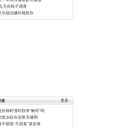
0元天价粽子调查
家乐福涉嫌价格欺诈
解读
更多
品价格时涨时跌有“解药”吗
制造业处在创新关键期
业不能靠“不回复”谋发展