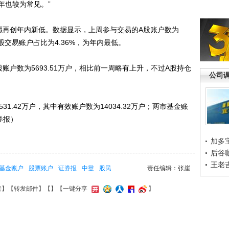
年也较为常见。”
再创年内新低。数据显示，上周参与交易的A股账户数为
A股交易账户占比为4.36%，为年内最低。
数为5693.51万户，相比前一周略有上升，不过A股持仓
公司
。
.42万户，其中有效账户数为14034.32万户；两市基金账
券报）
加多
后谷
王老
基金账户
股票账户
证券报
中登
股民
责任编辑：张崖
接
】【
转发邮件
】【
】
【一键分享
】