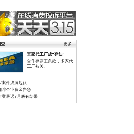
调查
更多
宜家代工厂成“弃妇”
合作存霸王条款，多家代
工厂被关。
宝案件波澜起伏
咖啡企业资金告急
吉案最迟7月底有结果