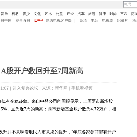
音乐
科教
青少
文化
艺术
公益
产经
汽车
旅游
健康
时尚
三农
商
直播中国
赛事直播
网络电视客户端
|
高清
电影
电视剧
纪录片
动
 A股开户数回升至7周新高
:07 |
进入复兴论坛
| 来源：新华网 |
手机看视频
似有企稳迹象。来自中登公司的周报显示，上周两市新增股
8.5%，且为近7周的新高；两市新增基金账户数为4.72万户，相
升并不意味着股民入市意愿的提升，“年底各家券商都有开户