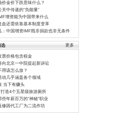
油价金价下跌意味什么？
公关中传递的“负能量”
IMF增资能为中国带来什么
造血还需依靠基本制度变革
凡：中国增资IMF既非捐款也非无条件
精选
更多
发票价格包含税金
将向北京一中院提起新诉讼
不用该怎么放？
活动几乎涵盖各个领域
银 当下有赚头
0万打造4个五星级旅游厕所
那些年薪百万的“神秘”职业
返修因代工厂为二流作坊