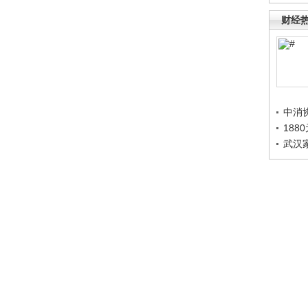
财经
中消
188
武汉