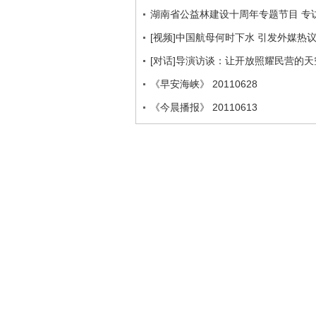
湖南省公益林建设十周年专题节目 专访
[视频]中国航母何时下水 引发外媒热
[对话]导演访谈：让开放照耀民营的
《早安海峡》 20110628
《今晨播报》 20110613