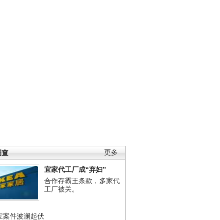
调查
更多
宜家代工厂成“弃妇”
合作存霸王条款，多家代
工厂被关。
宝案件波澜起伏