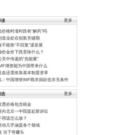
解读
更多
品价格时涨时跌有“解药”吗
制造业处在创新关键期
业不能靠“不回复”谋发展
油价金价下跌意味什么？
公关中传递的“负能量”
IMF增资能为中国带来什么
造血还需依靠基本制度变革
凡：中国增资IMF既非捐款也非无条件
精选
更多
发票价格包含税金
将向北京一中院提起新诉讼
不用该怎么放？
活动几乎涵盖各个领域
银 当下有赚头