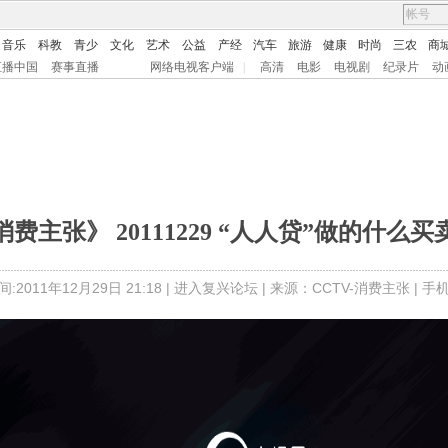
音乐
科教
青少
文化
艺术
公益
产经
汽车
旅游
健康
时尚
三农
商
直播中国
赛事直播
网络电视客户端
|
高清
电影
电视剧
纪录片
动
消费主张》 20111229 “人人贷”做的什么买
:2011年12月29日 21:18 |
进入复兴论坛
| 来源：CCTV-消费主张 |
手