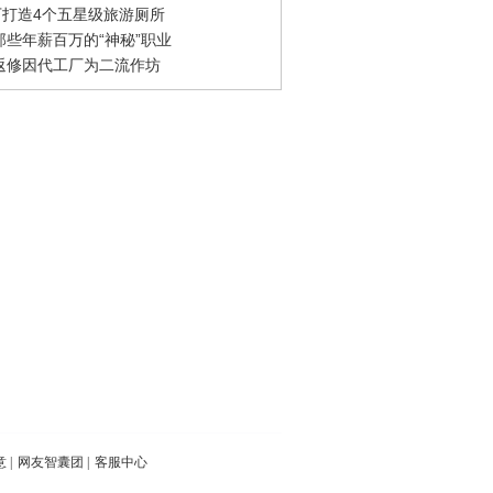
0万打造4个五星级旅游厕所
那些年薪百万的“神秘”职业
返修因代工厂为二流作坊
意
|
网友智囊团
|
客服中心