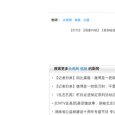
热词：
央视网
视频
点播
【
打印
】【
我要纠错
】【
复制链
搜索更多
央视网
视频
的新闻
【记者归来】闾丘露薇：微博是一把
【记者归来】微博是一把双刃剑：不
《生态艺苑》栏目走进保定系列活动
[CNTV走基层]基层微故事：探秘北京
湖南省公益林建设十周年专题节目 专访