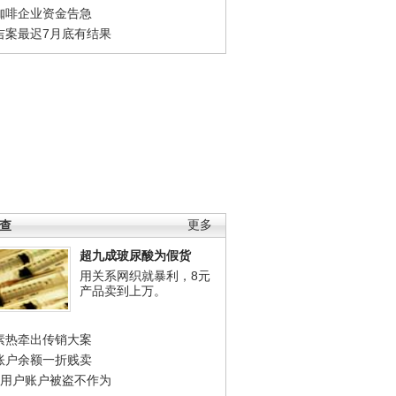
咖啡企业资金告急
吉案最迟7月底有结果
调查
更多
超九成玻尿酸为假货
用关系网织就暴利，8元
产品卖到上万。
素热牵出传销大案
账户余额一折贱卖
店用户账户被盗不作为