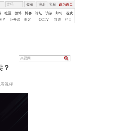
登录
注册
客服
设为首页
城
社区
微博
博客
论坛
访谈
邮箱
游戏
画片
公开课
播客
|
CCTV
频道
栏目
卖？
机看视频