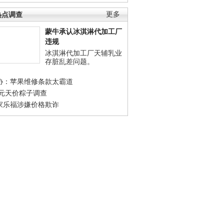
热点调查
更多
蒙牛承认冰淇淋代加工厂
违规
冰淇淋代加工厂天辅乳业
存脏乱差问题。
协：苹果维修条款太霸道
0元天价粽子调查
家乐福涉嫌价格欺诈