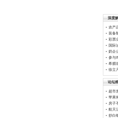
深度
农产
装备
彩票
国际
奶企
参与
希腊
徐立
论坛
超市
苹果
房子
航天
炒白