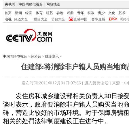
央视网
|
中国网络电视台
|
网站地图
首页
新闻
经济
体育
综艺
春晚
戏曲
音乐
科教
青少
文化
艺术
电视
频道大全
栏目大全
节目大全
直播中国
赛事直播
网络
中国网络电视台
>
经济台
>
财经资讯
>
住建部:将消除非户籍人员购当地商
发布时间:2011年12月31日 07:36 |
进入复兴论坛
| 来源：中
发住房和城乡建设部相关负责人30日接受
谈时表示，政府要消除非户籍人员购买当地
碍，营造比较好的市场环境。对于保障房骗
相关的处罚法律制度建设正在进行中。