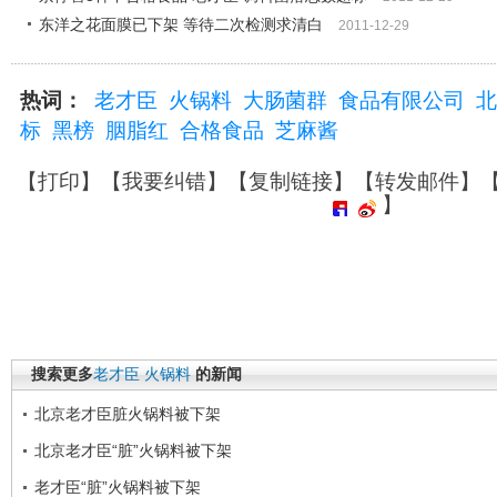
东洋之花面膜已下架 等待二次检测求清白
2011-12-29
热词：
老才臣
火锅料
大肠菌群
食品有限公司
北
标
黑榜
胭脂红
合格食品
芝麻酱
【
打印
】【
我要纠错
】【
复制链接
】【
转发邮件
】
】
搜索更多
老才臣
火锅料
的新闻
北京老才臣脏火锅料被下架
北京老才臣“脏”火锅料被下架
老才臣“脏”火锅料被下架