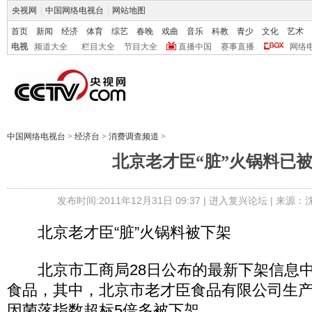
央视网
|
中国网络电视台
|
网站地图
首页
新闻
经济
体育
综艺
春晚
戏曲
音乐
科教
青少
文化
艺术
电视
频道大全
栏目大全
节目大全
直播中国
赛事直播
网络
中国网络电视台
>
经济台
>
消费调查频道
>
北京老才臣“脏”火锅料已
发布时间:2011年12月31日 09:37 |
进入复兴论坛
| 来源：
北京老才臣“脏”火锅料被下架
北京市工商局28日公布的最新下架信息中
食品，其中，北京市老才臣食品有限公司生
因菌落指数超标5倍多被下架。