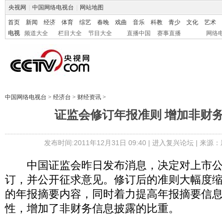
央视网
|
中国网络电视台
|
网站地图
首页
新闻
经济
体育
综艺
春晚
戏曲
音乐
科教
青少
文化
艺术
电视
频道大全
栏目大全
节目大全
直播中国
赛事直播
网络
中国网络电视台
>
经济台
>
财经资讯
>
证监会修订年报准则 增加非财
发布时间:2011年12月31日 09:40 |
进入复兴论坛
| 来源：
中国证监会昨日发布消息，决定对上市公
订，并公开征求意见。修订后的准则大幅度
的年报摘要内容，同时着力提高年报摘要信
性，增加了非财务信息披露的比重。